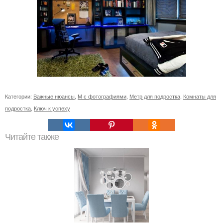
Категории:
Важные нюансы
,
М с фотографиями
,
Метр для подростка
,
Комнаты для
подростка
,
Ключ к успеху
Читайте также