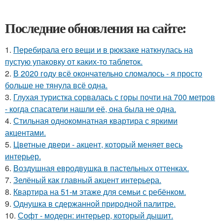
Последние обновления на сайте:
1.
Перебирала его вещи и в рюкзаке наткнулась на
пустую упаковку от каких-то таблеток.
2.
В 2020 году всё окончательно сломалось - я просто
больше не тянула всё одна.
3.
Глухая туристка сорвалась с горы почти на 700 метров
- когда спасатели нашли её, она была не одна.
4.
Стильная однокомнатная квартира с яркими
акцентами.
5.
Цветные двери - акцент, который меняет весь
интерьер.
6.
Воздушная евродвушка в пастельных оттенках.
7.
Зелёный как главный акцент интерьера.
8.
Квартира на 51-м этаже для семьи с ребёнком.
9.
Однушка в сдержанной природной палитре.
10.
Софт - модерн: интерьер, который дышит.