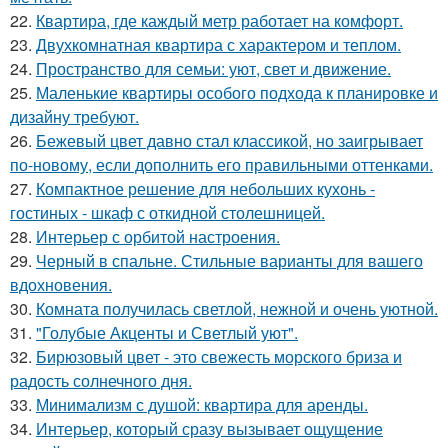
22.
Квартира, где каждый метр работает на комфорт.
23.
Двухкомнатная квартира с характером и теплом.
24.
Пространство для семьи: уют, свет и движение.
25.
Маленькие квартиры особого подхода к планировке и
дизайну требуют.
26.
Бежевый цвет давно стал классикой, но заигрывает
по-новому, если дополнить его правильными оттенками.
27.
Компактное решение для небольших кухонь -
гостиных - шкаф с откидной столешницей.
28.
Интерьер с орбитой настроения.
29.
Черный в спальне. Стильные варианты для вашего
вдохновения.
30.
Комната получилась светлой, нежной и очень уютной.
31.
"Голубые Акценты и Светлый уют".
32.
Бирюзовый цвет - это свежесть морского бриза и
радость солнечного дня.
33.
Минимализм с душой: квартира для аренды.
34.
Интерьер, который сразу вызывает ощущение