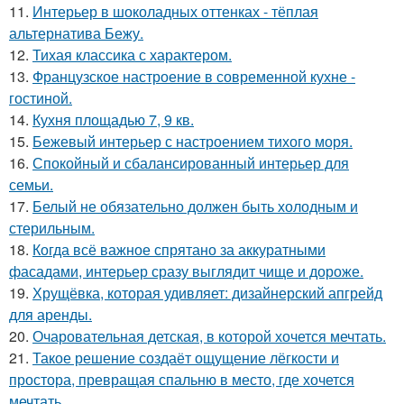
11.
Интерьер в шоколадных оттенках - тёплая
альтернатива Бежу.
12.
Тихая классика с характером.
13.
Французское настроение в современной кухне -
гостиной.
14.
Кухня площадью 7, 9 кв.
15.
Бежевый интерьер с настроением тихого моря.
16.
Спокойный и сбалансированный интерьер для
семьи.
17.
Белый не обязательно должен быть холодным и
стерильным.
18.
Когда всё важное спрятано за аккуратными
фасадами, интерьер сразу выглядит чище и дороже.
19.
Хрущёвка, которая удивляет: дизайнерский апгрейд
для аренды.
20.
Очаровательная детская, в которой хочется мечтать.
21.
Такое решение создаёт ощущение лёгкости и
простора, превращая спальню в место, где хочется
мечтать.