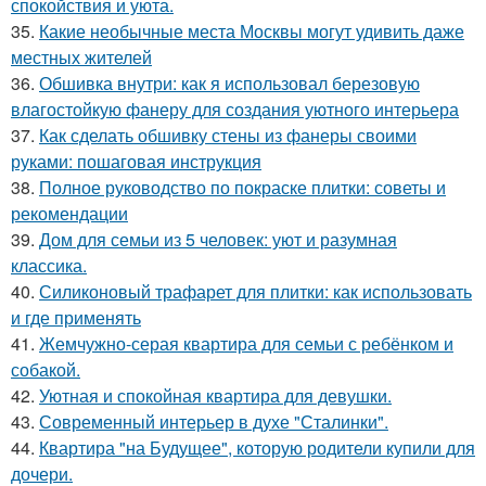
спокойствия и уюта.
35.
Какие необычные места Москвы могут удивить даже
местных жителей
36.
Обшивка внутри: как я использовал березовую
влагостойкую фанеру для создания уютного интерьера
37.
Как сделать обшивку стены из фанеры своими
руками: пошаговая инструкция
38.
Полное руководство по покраске плитки: советы и
рекомендации
39.
Дом для семьи из 5 человек: уют и разумная
классика.
40.
Силиконовый трафарет для плитки: как использовать
и где применять
41.
Жемчужно-серая квартира для семьи с ребёнком и
собакой.
42.
Уютная и спокойная квартира для девушки.
43.
Современный интерьер в духе "Сталинки".
44.
Квартира "на Будущее", которую родители купили для
дочери.