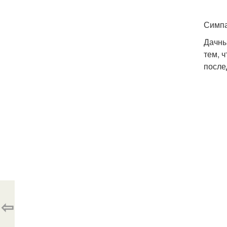
Симпа
Дачны
тем, 
после
⇦