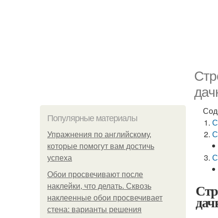
Стр
дач
Сод
Популярные материалы
С
С
Упражнения по английскому,
которые помогут вам достичь
С
успеха
Обои просвечивают после
Стр
наклейки, что делать. Сквозь
дач
наклеенные обои просвечивает
стена: варианты решения