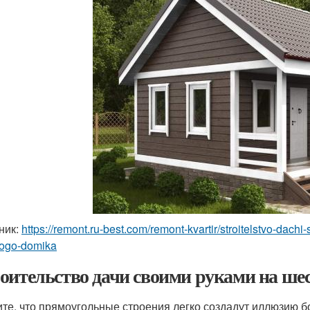
ник:
https://remont.ru-best.com/remont-kvartir/stroitelstvo-dachi
ogo-domika
оительство дачи своими руками на шес
те, что прямоугольные строения легко создадут иллюзию б