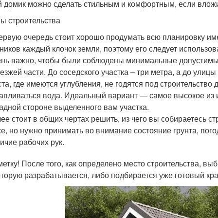
 домик можно сделать стильным и комфортным, если вложи
ы строительства
ервую очередь стоит хорошо продумать всю планировку име
ников каждый клочок земли, поэтому его следует использов
нь важно, чтобы были соблюдены минимальные допустимые 
езжей части. До соседского участка – три метра, а до улицы 
та, где имеются углубления, не годятся под строительство д
апливаться вода. Идеальный вариант — самое высокое из 
адной стороне выделенного вам участка.
ее стоит в общих чертах решить, из чего вы собираетесь 
е, но нужно принимать во внимание состояние грунта, пог
ичие рабочих рук.
метку! После того, как определено место строительства, вы
оторую разрабатывается, либо подбирается уже готовый кр