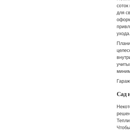
соток
для с
оформ
привл
ухода
Плани
целес
внутр
учиты
миним
Гараж
Сад 
Некот
решен
Тепли
Чтобы