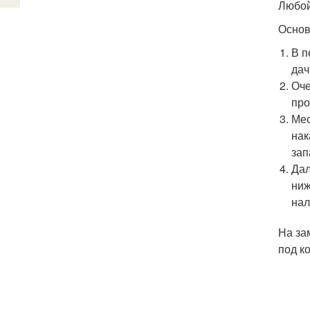
Любой
Основ
В п
дач
Оче
про
Мес
нак
зап
Дал
ниж
нал
На за
под к