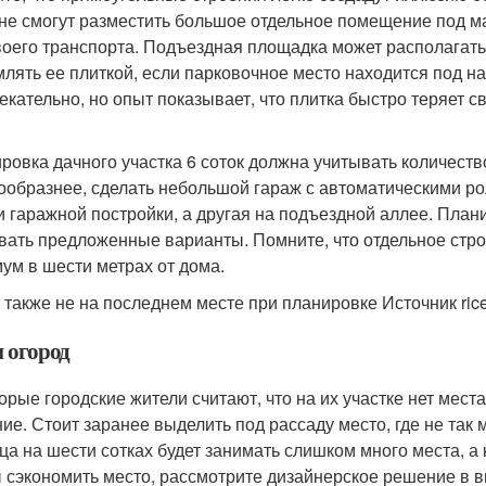
 не смогут разместить большое отдельное помещение под ма
воего транспорта. Подъездная площадка может располагатьс
лять ее плиткой, если парковочное место находится под на
екательно, но опыт показывает, что плитка быстро теряет с
.
ровка дачного участка 6 соток должна учитывать количеств
ообразнее, сделать небольшой гараж с автоматическими ро
и гаражной постройки, а другая на подъездной аллее. План
вать предложенные варианты. Помните, что отдельное стро
ум в шести метрах от дома.
 также не на последнем месте при планировке Источник rice
и огород
орые городские жители считают, что на их участке нет места
ие. Стоит заранее выделить под рассаду место, где не так 
ца на шести сотках будет занимать слишком много места, а
 сэкономить место, рассмотрите дизайнерское решение в в