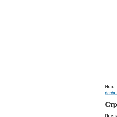
Источ
dachn
Стр
Помни