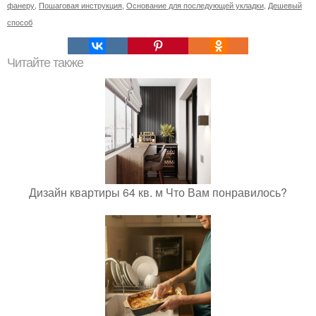
фанеру
,
Пошаговая инструкция
,
Основание для последующей укладки
,
Дешевый
способ
Читайте также
Дизайн квартиры 64 кв. м Что Вам понравилось?