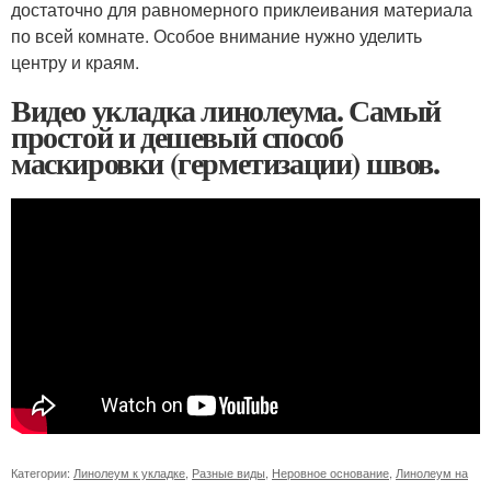
достаточно для равномерного приклеивания материала
по всей комнате. Особое внимание нужно уделить
центру и краям.
Видео укладка линолеума. Самый
простой и дешевый способ
маскировки (герметизации) швов.
Категории:
Линолеум к укладке
,
Разные виды
,
Неровное основание
,
Линолеум на