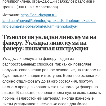
полипропилена, ограждающий стяжку от разломов и
трещин (900 г на 1 м³ раствора).
Источник:
https://idei-dizajna.ru-
land.com/novosti/tehnologiya-ukladki-linoleum-ukladka-
linoleuma-na-pol-svoimi-rukami-tehnologiya-i
Технология укладки линолеума на
фанеру. Укладка линолеума на
фанеру: пошаговая инструкция
Укладка линолеума на фанеру – один из
распространенных способов, так как он позволяет
получить совершенно ровное основание, на котором не
будет никаких впадин и выступов. Бетонное основание
сложно отшлифовать до такого состояния, поэтому
намного проще выровнять его при помощи фанерных
листов. В качестве чернового пола нужно использовать
прочный влагостойкий материал, иногда фанерные
листы укладывают в несколько слоев для более