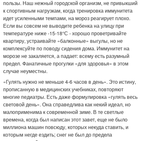
пользы. Наш нежный городской организм, не привыкший
к спортивным нагрузкам, когда тренировка иммунитета
идет усиленными темпами, на мороз реагирует плохо.
Если вы совсем не выводите ребенка на улицу при
температуре ниже -15-18°С - хорошо проветривайте
квартиру, устраивайте «балконные» выгулы, но не
комплексуйте по поводу сидения дома. Иммунитет на
морозе не закаляется, а падает: всему есть разумный
предел. Фанатичные прогулки «для здоровья» в этом
случае неуместны.
«Гулять нужно не меньше 4-6 часов в день». Это истину,
прописанную в медицинских учебниках, повторяют
многие педиатры. Есть даже формулировка «гулять весь
световой день». Она справедлива как некий идеал, но
малоприменима к современной зиме. В те светлые
времена, когда был написан этот завет, еще не было
миллиона машин повсюду, которых некуда ставить, и
которым негде ездить; снег не был до предела