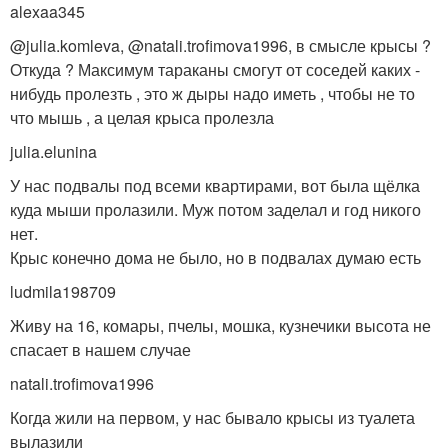
alexaa345
@julia.komleva, @natali.trofimova1996, в смысле крысы ?
Откуда ? Максимум тараканы смогут от соседей каких -
нибудь пролезть , это ж дыры надо иметь , чтобы не то
что мышь , а целая крыса пролезла
julia.elunina
У нас подвалы под всеми квартирами, вот была щёлка
куда мыши пролазили. Муж потом заделал и год никого
нет.
Крыс конечно дома не было, но в подвалах думаю есть
ludmila198709
Живу на 16, комары, пчелы, мошка, кузнечики высота не
спасает в нашем случае
natali.trofimova1996
Когда жили на первом, у нас бывало крысы из туалета
вылазили