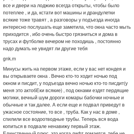
все и двери на лоджию всегда открыты, чтобы было
потеплее , и да, кстати вот машины и драндулетки
всякие тоже травят , а разговоры у подъезда иногда
интересно послушать еще заметила, что окна часто мыть
приходится , ибо очень быстро грязниться и дома в
трусах и футболке вечером не походишь , постоянно
надо думать не увидят ли другие тебя
gnk.m
Минусы жить на первом этаже, если у вас нет кондея и
вы открываете окна . Вечно кто-то ходит ночью под
окном и писдит, у подъезда вечно ночью кто-то писдит(у
меня это актобЕки всякие) , под окнами ездят пердящие
мотики, вечный шум дороги комары бабочки ночные и
обычные и так далее. А если еще и подвал приведут в
ужасное состояние, то все , труба. Как у нас в доме ,
спилили все водоотводные трубы. Теперь вся вода
копиться в подвале ненавижу первый этаж.
Единственный плюс, это когда лифт ломается, тебе не