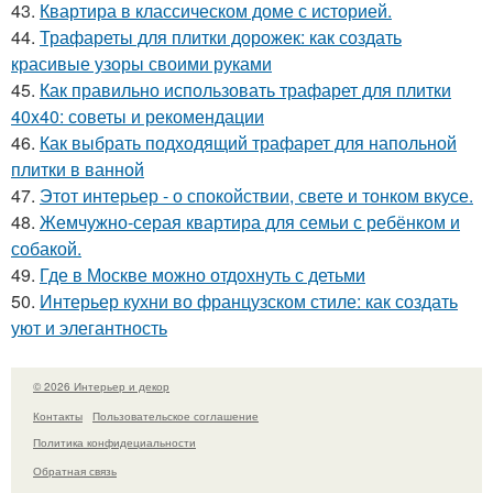
43.
Квартира в классическом доме с историей.
44.
Трафареты для плитки дорожек: как создать
красивые узоры своими руками
45.
Как правильно использовать трафарет для плитки
40x40: советы и рекомендации
46.
Как выбрать подходящий трафарет для напольной
плитки в ванной
47.
Этот интерьер - о спокойствии, свете и тонком вкусе.
48.
Жемчужно-серая квартира для семьи с ребёнком и
собакой.
49.
Где в Москве можно отдохнуть с детьми
50.
Интерьер кухни во французском стиле: как создать
уют и элегантность
© 2026 Интерьер и декор
Контакты
Пользовательское соглашение
Политика конфидециальности
Обратная связь