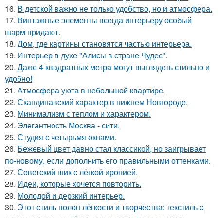
16.
В детской важно не только удобство, но и атмосфера.
17.
Винтажные элементы всегда интерьеру особый
шарм придают.
18.
Дом, где картины становятся частью интерьера.
19.
Интерьер в духе "Алисы в стране Чудес".
20.
Даже 4 квадратных метра могут выглядеть стильно и
удобно!
21.
Атмосфера уюта в небольшой квартире.
22.
Скандинавский характер в нижнем Новгороде.
23.
Минимализм с теплом и характером.
24.
Элегантность Москва - сити.
25.
Студия с четырьмя окнами.
26.
Бежевый цвет давно стал классикой, но заигрывает
по-новому, если дополнить его правильными оттенками.
27.
Советский шик с лёгкой иронией.
28.
Идеи, которые хочется повторить.
29.
Молодой и дерзкий интерьер.
30.
Этот стиль полон лёгкости и творчества: текстиль с