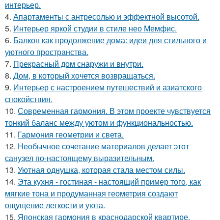
интерьер.
4.
Апартаменты с антресолью и эффектной высотой.
5.
Интерьер яркой студии в стиле нео Мемфис.
6.
Балкон как продолжение дома: идеи для стильного и
уютного пространства.
7.
Прекрасный дом снаружи и внутри.
8.
Дом, в который хочется возвращаться.
9.
Интерьер с настроением путешествий и азиатского
спокойствия.
10.
Современная гармония. В этом проекте чувствуется
тонкий баланс между уютом и функциональностью.
11.
Гармония геометрии и света.
12.
Необычное сочетание материалов делает этот
санузел по-настоящему выразительным.
13.
Уютная однушка, которая стала местом силы.
14.
Эта кухня - гостиная - настоящий пример того, как
мягкие тона и продуманная геометрия создают
ощущение легкости и уюта.
15.
Японская гармония в краснодарской квартире.