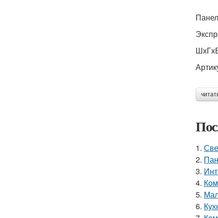
Панел
Экспр
ШхГхВ
Артик
читат
Пос
1.
Све
2.
Пан
3.
Инт
4.
Ком
5.
Мал
6.
Кух
7.
Ком