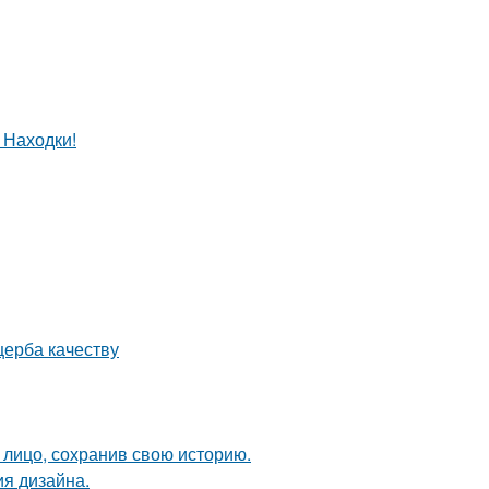
 Находки!
щерба качеству
лицо, сохранив свою историю.
ия дизайна.