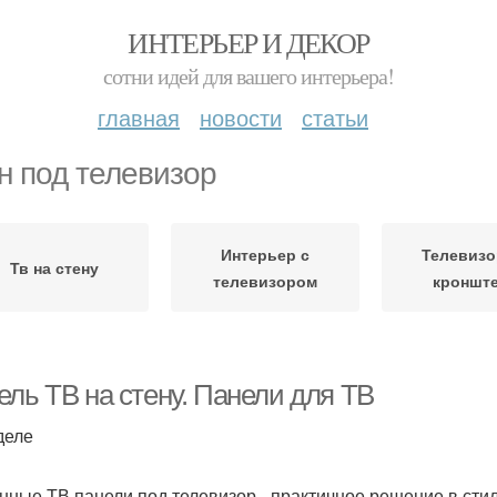
ИНТЕРЬЕР И ДЕКОР
сотни идей для вашего интерьера!
главная
новости
статьи
н под телевизор
Интерьер с
Телевизо
Тв на стену
телевизором
кроншт
ель ТВ на стену. Панели для ТВ
деле
нные ТВ панели под телевизор - практичное решение в сти