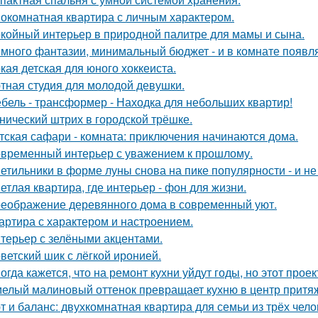
окомнатная квартира с личным характером.
койный интерьер в природной палитре для мамы и сына.
много фантазии, минимальный бюджет - и в комнате появляе
кая детская для юного хоккеиста.
тная студия для молодой девушки.
бель - трансформер - Находка для небольших квартир!
нический штрих в городской трёшке.
тская сафари - комната: приключения начинаются дома.
временный интерьер с уважением к прошлому.
етильники в форме луны снова на пике популярности - и не 
етлая квартира, где интерьер - фон для жизни.
еображение деревянного дома в современный уют.
артира с характером и настроением.
терьер с зелёными акцентами.
ветский шик с лёгкой иронией.
огда кажется, что на ремонт кухни уйдут годы, но этот прое
елый малиновый оттенок превращает кухню в центр притя
т и баланс: двухкомнатная квартира для семьи из трёх чело