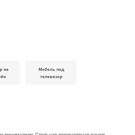
р на
Мебель под
ейн
телевизор
ле минимализм. Стильная декоративная панель