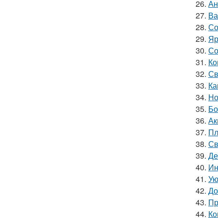
26.
Ан
27.
Ва
28.
Со
29.
Яр
30.
Со
31.
Ко
32.
Св
33.
Ка
34.
Но
35.
Бо
36.
Ак
37.
Пл
38.
Св
39.
Де
40.
Ин
41.
Ую
42.
До
43.
Пр
44.
Ко