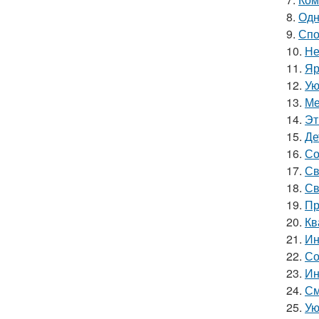
8.
Одн
9.
Спо
10.
Не
11.
Яр
12.
Ую
13.
Ме
14.
Эт
15.
Де
16.
Со
17.
Св
18.
Св
19.
Пр
20.
Кв
21.
Ин
22.
Со
23.
Ин
24.
См
25.
Ую