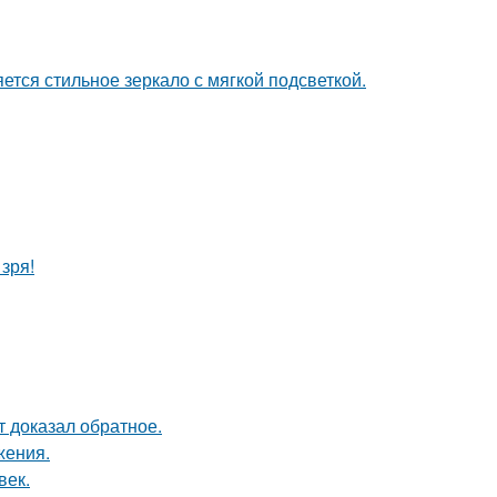
тся стильное зеркало с мягкой подсветкой.
зря!
кт доказал обратное.
жения.
век.