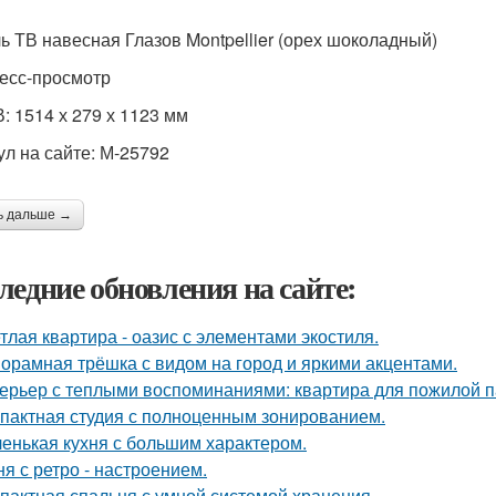
ь ТВ навесная Глазов Montpellier (орех шоколадный)
есс-просмотр
: 1514 х 279 х 1123 мм
ул на сайте: М-25792
ь дальше →
ледние обновления на сайте:
тлая квартира - оазис с элементами экостиля.
орамная трёшка с видом на город и яркими акцентами.
ерьер с теплыми воспоминаниями: квартира для пожилой п
пактная студия с полноценным зонированием.
енькая кухня с большим характером.
ня с ретро - настроением.
пактная спальня с умной системой хранения.