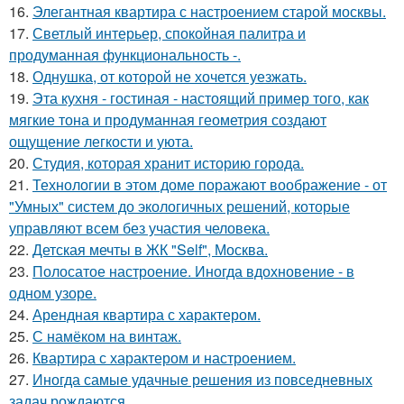
16.
Элегантная квартира с настроением старой москвы.
17.
Светлый интерьер, спокойная палитра и
продуманная функциональность -.
18.
Однушка, от которой не хочется уезжать.
19.
Эта кухня - гостиная - настоящий пример того, как
мягкие тона и продуманная геометрия создают
ощущение легкости и уюта.
20.
Студия, которая хранит историю города.
21.
Технологии в этом доме поражают воображение - от
"Умных" систем до экологичных решений, которые
управляют всем без участия человека.
22.
Детская мечты в ЖК "Self", Москва.
23.
Полосатое настроение. Иногда вдохновение - в
одном узоре.
24.
Арендная квартира с характером.
25.
С намёком на винтаж.
26.
Квартира с характером и настроением.
27.
Иногда самые удачные решения из повседневных
задач рождаются.