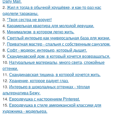
Daily Mail.
2.
Жил я тогда в обычной хрущёвке, и как-то раз нас
одолели тараканы.
3.
"Твоя сестра не ворует!
4.
Карамельная квартира для молодой девушки.
5.
Минимализм, в котором легко жить.
6.
Светлый интерьер как универсальная база для жизни.
7.
Приватная мастер - спальня с собственным санузлом.
8.
Софт - модерн: интерьер, который дышит.
9.
Скандинавский дом, в который хочется возвращаться.
10.
Натуральные материалы, много света, спокойные
оттенки.
11.
Скандинавская тишина, в которой хочется жить.
12.
Хранение, которое радует глаз.
13.
Интерьер в шоколадных оттенках - тёплая
альтернатива Бежу.
14.
Евродвушка с настроением Pinterest.
15.
Евродвушка в стиле американской классики для
художника - модельера.