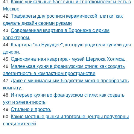
41.
Какие уникальные бассейны и спорткомплексы есть в
Москве
42.
Трафареты для росписи керамической плитки: как
сделать дизайн своими руками
43.
Современная квартира в Воронеже с ярким
характером.
44.
Квартира "на Будущее", которую родители купили для
дочери.
45.
Однокомнатная квартира - музей Шерлока Холмса.
46.
Маленькая кухня в французском стиле: как создать
элегантность в компактном пространстве
47.
Даже с минимальным бюджетом можно преобразить
комнату.
48.
Интерьер кухни во французском стиле: как создать
уют и элегантность
49.
Стильно и просто.
50.
Какие местные рынки и торговые центры популярны
среди жителей