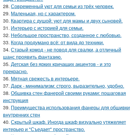
28.
Современный уют для семьи из трёх человек.
29.
Маленькая, но с характером.
30.
Квартира с душой: уют для мамы и двух сыновей.
31.
Интерьер с историей для семьи.
32.
Небольшое пространство, созданное с любовью.
33.
Когда продумано всё: от вида до техники.
34.
Старый комод - не повод для свалки, а отличный
шанс проявить фантазию.
35.
Детская без ярких кричащих акцентов - и это
прекрасно.
36.
Мятная свежесть в интерьере.
37.
Дарк - минимализм: строго, выразительно, удобно.
38.
Обшивка стен фанерой своими руками: пошаговая
инструкция
39.
Преимущества использования фанеры для обшивки
внутренних стен
40.
Скрытый шкаф. Иногда шкаф визуально утяжеляет
интерьер и "Съедает" пространство.