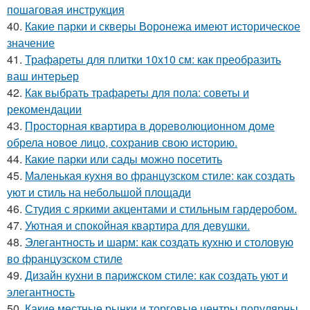
пошаговая инструкция
40.
Какие парки и скверы Воронежа имеют историческое
значение
41.
Трафареты для плитки 10х10 см: как преобразить
ваш интерьер
42.
Как выбрать трафареты для пола: советы и
рекомендации
43.
Просторная квартира в дореволюционном доме
обрела новое лицо, сохранив свою историю.
44.
Какие парки или сады можно посетить
45.
Маленькая кухня во французском стиле: как создать
уют и стиль на небольшой площади
46.
Студия с яркими акцентами и стильным гардеробом.
47.
Уютная и спокойная квартира для девушки.
48.
Элегантность и шарм: как создать кухню и столовую
во французском стиле
49.
Дизайн кухни в парижском стиле: как создать уют и
элегантность
50.
Какие местные рынки и торговые центры популярны