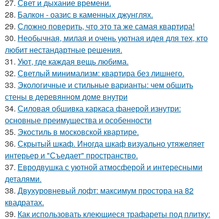
27.
Свет и дыхание времени.
28.
Балкон - оазис в каменных джунглях.
29.
Сложно поверить, что это та же самая квартира!
30.
Необычная, милая и очень уютная идея для тех, кто
любит нестандартные решения.
31.
Уют, где каждая вещь любима.
32.
Светлый минимализм: квартира без лишнего.
33.
Экологичные и стильные варианты: чем обшить
стены в деревянном доме внутри
34.
Силовая обшивка каркаса фанерой изнутри:
основные преимущества и особенности
35.
Экостиль в московской квартире.
36.
Скрытый шкаф. Иногда шкаф визуально утяжеляет
интерьер и "Съедает" пространство.
37.
Евродвушка с уютной атмосферой и интересными
деталями.
38.
Двухуровневый лофт: максимум простора на 82
квадратах.
39.
Как использовать клеющиеся трафареты под плитку: