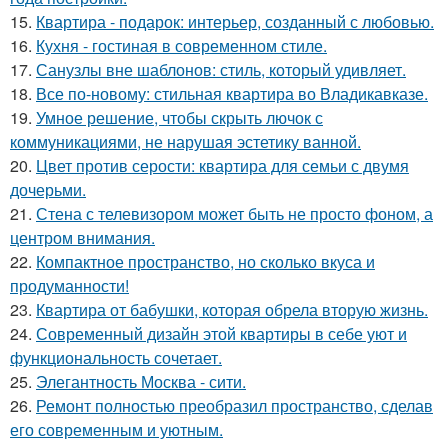
15.
Квартира - подарок: интерьер, созданный с любовью.
16.
Кухня - гостиная в современном стиле.
17.
Санузлы вне шаблонов: стиль, который удивляет.
18.
Все по-новому: стильная квартира во Владикавказе.
19.
Умное решение, чтобы скрыть лючок с
коммуникациями, не нарушая эстетику ванной.
20.
Цвет против серости: квартира для семьи с двумя
дочерьми.
21.
Стена с телевизором может быть не просто фоном, а
центром внимания.
22.
Компактное пространство, но сколько вкуса и
продуманности!
23.
Квартира от бабушки, которая обрела вторую жизнь.
24.
Современный дизайн этой квартиры в себе уют и
функциональность сочетает.
25.
Элегантность Москва - сити.
26.
Ремонт полностью преобразил пространство, сделав
его современным и уютным.