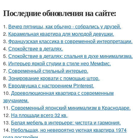
Последние обновления на сайте:
1.
Вечер пятницы, как обычно - собрались у друзей.
2.
Карамельная квартира для молодой девушки.
3.
Французская классика в современной интерпретации.
4.
Спокойствие в деталях.
5.
Спокойствие в деталях: спальня в духе минимализма.
6.
Интерьер яркой студии в стиле нео Мемфис.
7.
Современный стильный интерьер.
8.
Зонирование кровати с помощью штор.
9.
Евродвушка с настроением Pinterest.
10.
Дореволюционная квартира с современным
звучанием.
11.
Современный японский минимализм в Краснодаре.
12.
На площади всего 32 кв.
13.
Белая мебель в интерьере: чистота и гармония.
14.
Небольшая, но невероятно уютная квартира 1974
года постройки.