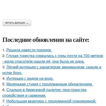
читать дальше →
Последние обновления на сайте:
1.
Решила навести порядок.
2.
Глухая туристка сорвалась с горы почти на 700 метров
- когда спасатели нашли её, она была не одна.
3.
Лёгкий интерьер с характером: минимализм, сканди и
нотки бохо.
4.
Интерьер с видом на воду.
5.
Маленькая студия с продуманным обновлением.
6.
Спальня в бирюзовой палитре: пространство
спокойствия и гармонии.
7.
Небольшая квартира с продуманной планировкой.