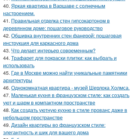
40.
Яркая квартира в Варшаве с солнечным
настроением.
41.
Правильная отделка стен гипсокартоном в
деревянном доме: пошаговое руководство
42.
Обшивка внутренних стен фанерой: пошаговая
инструкция для каркасного дома
43.
Что делает интерьер современным?
44.
Трафарет для покраски плитки: как выбрать и
использовать
45.
Где в Москве можно найти уникальные памятники
архитектуры
46.
Однокомнатная квартира - музей Шерлока Холмса.
47.
Маленькая кухня в французском стиле: как создать
уют и шарм в компактном пространстве
48.
Как создать уютную кухню в стиле прованс даже в
небольшом пространстве
49.
Дизайн квартиры во французском стиле:
элегантность и шик для вашего дома