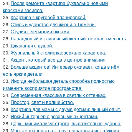
24.
После ремонта квартира буквально новыми
красками засияла.
25.
Квартира с круговой планировкой.
26.
Стиль и удобство для жизни в Тюмени.
27.
Студия с четырьмя окнами.
28.
Лавандовый и сливочный жёлтый: нежная смелость.
29.
Джапанди с душой.
30.
Журнальный столик как зеркало характера.
31.
Акцент, который всегда в центре внимания.
32.
Больше акцентов! Интерьер оживает, когда в нём
есть яркие детали.
33.
Иногда небольшая деталь способна полностью
изменить восприятие пространства.
34.
Современная классика в светлых оттенках.
35.
Простор, свет и волшебство.
36.
Квартира для мамы с двумя детьми: личный опыт.
37.
Яркий интерьер с розовыми акцентами.
38.
Дарк - минимализм: строго, выразительно, удобно.
39.
Монтаж фанеры на стену: пошаговая инструкция