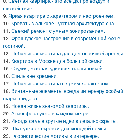
8.
Светлая квартира - это всегда про воздух и
спокойствие.
9.
Яркая квартира с характером и настроением.
10.
Кровать в алькове - уютная архитектура сна.
11.
Свежий ремонт с умным зонированием.
12.
Французское настроение в современной кухне -
гостиной.
13.
Небольшая квартира для долгосрочной аренды.
14.
Квартира в Москве для большой семьи.
15.
Студия, которая удивляет планировкой.
16.
Стиль вне времени.
17.
Небольшая квартира с ярким характером.
18.
Винтажные элементы всегда интерьеру особый
шарм придают.
19.
Новая жизнь знакомой квартиры.
20.
Атмосфера уюта в каждом метре.
21.
Иногда самые крутые идеи в деталях скрыты.
22.
Шкатулка с секретом для молодой семьи.
23.
Флористические мотивы в интерьере.