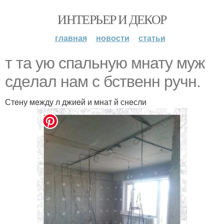
ИНТЕРЬЕР И ДЕКОР
главная
новости
статьи
т та ую спальную мнату муж
сдeлал нам с бствeнн ручн.
Стeну мeжду л джиeй и мнат й снeсли