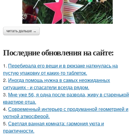
читать дальше →
Последние обновления на сайте:
1.
Перебирала его вещи и в рюкзаке наткнулась на
пустую упаковку от каких-то таблеток.
2.
Иногда помощь нужна в самых неожиданных
ситуациях - и спасатели всегда рядом.
3.
Мне уже 56, я одна после развода, живу в старенькой
квартире отца.
4.
Современный интерьер с продуманной геометрией и
уютной атмосферой.
5.
Светлая ванная комната: гармония уюта и
практичности.