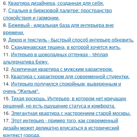
6.
Квартира дизайнера, созданная для себя.
7.
Спальня в бирюзовой палитре: пространство
спокойствия и гармонии.
8.
Бежевый - идеальная база для интерьера вне
времени.
9.
Декор и текстиль - быстрый способ интерьер обновить.
10.
Скандинавская тишина, в которой хочется жить.
11.
Интерьер в шоколадных оттенках - тёплая
альтернатива Бежу.
12.
Аскетичная квартира с мужским характером.
13.
Квартира с характером для современной студентки.
14.
Интерьер получился спокойным, выверенным и
очень "Жилым".
15.
Тихая роскошь. Интерьер, в котором нет кричащих
решений, но есть ощущение статуса и комфорта.
16.
Элегантная квартира с настроением старой москвы.
17.
Этот интерьер - пример того, как современный
дизайн может деликатно вписаться в исторический
контекст города.