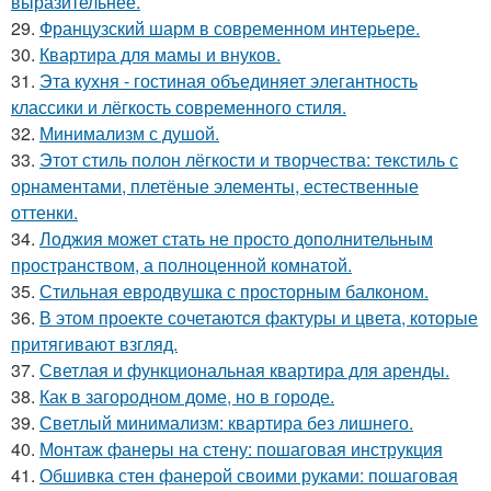
выразительнее.
29.
Французский шарм в современном интерьере.
30.
Квартира для мамы и внуков.
31.
Эта кухня - гостиная объединяет элегантность
классики и лёгкость современного стиля.
32.
Минимализм с душой.
33.
Этот стиль полон лёгкости и творчества: текстиль с
орнаментами, плетёные элементы, естественные
оттенки.
34.
Лоджия может стать не просто дополнительным
пространством, а полноценной комнатой.
35.
Стильная евродвушка с просторным балконом.
36.
В этом проекте сочетаются фактуры и цвета, которые
притягивают взгляд.
37.
Светлая и функциональная квартира для аренды.
38.
Как в загородном доме, но в городе.
39.
Светлый минимализм: квартира без лишнего.
40.
Монтаж фанеры на стену: пошаговая инструкция
41.
Обшивка стен фанерой своими руками: пошаговая