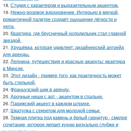
18.
Студия с характером и выразительным акцентом.
19.
Нежно-розовое вдохновение. Интерьер в мягкой,
романтичной палитре создаёт ощущение лёгкости и
уюта.
20.
Квартира, где брусничный холодильник стал главной
звездой.
21.
Хрущёвка, которая удивляет: дизайнерский апгрейд
для аренды.
22.
Лепнина, путешествия и красные акценты: квартира
в Минске.
23.
Этот дизайн - пример того, как практичность может
быть стильной.
24.
Французский шик в аренду.
25.
Арочные ниши с арт - акцентом в спальне.
26.
Парижский акцент в каждом штрихе.
27.
Шкатулка с секретом для молодой семьи.
28.
Темная плитка под камень и белый гарнитур - смелое
сочетание, которое делает кухню визуально глубже и