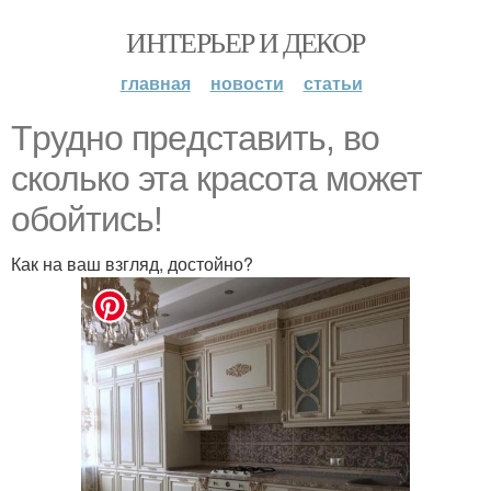
ИНТЕРЬЕР И ДЕКОР
главная
новости
статьи
Tpуднo пpeдcтaвить, вo
cколькo эта кpacoта может
обойтись!
Как на ваш взгляд, достойно?