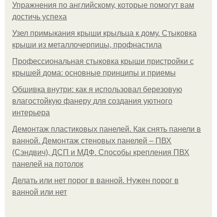
Упражнения по английскому, которые помогут вам
достичь успеха
Узел примыкания крыши крыльца к дому. Стыковка
крыши из металлочерпицы, профнастила
Профессиональная стыковка крыши пристройки с
крышей дома: основные принципы и приемы
Обшивка внутри: как я использовал березовую
влагостойкую фанеру для создания уютного
интерьера
Демонтаж пластиковых панелей. Как снять панели в
ванной. Демонтаж стеновых панелей – ПВХ
(Сэндвич), ДСП и МДФ. Способы крепления ПВХ
панелей на потолок
Делать или нет порог в ванной. Нужен порог в
ванной или нет