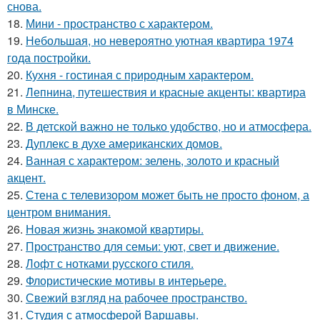
снова.
18.
Мини - пространство с характером.
19.
Небольшая, но невероятно уютная квартира 1974
года постройки.
20.
Кухня - гостиная с природным характером.
21.
Лепнина, путешествия и красные акценты: квартира
в Минске.
22.
В детской важно не только удобство, но и атмосфера.
23.
Дуплекс в духе американских домов.
24.
Ванная с характером: зелень, золото и красный
акцент.
25.
Стена с телевизором может быть не просто фоном, а
центром внимания.
26.
Новая жизнь знакомой квартиры.
27.
Пространство для семьи: уют, свет и движение.
28.
Лофт с нотками русского стиля.
29.
Флористические мотивы в интерьере.
30.
Свежий взгляд на рабочее пространство.
31.
Студия с атмосферой Варшавы.