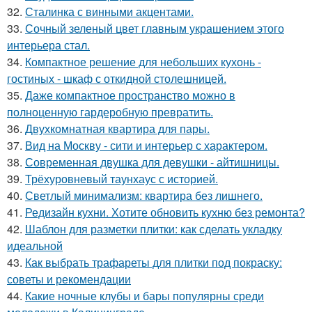
32.
Сталинка с винными акцентами.
33.
Сочный зеленый цвет главным украшением этого
интерьера стал.
34.
Компактное решение для небольших кухонь -
гостиных - шкаф с откидной столешницей.
35.
Даже компактное пространство можно в
полноценную гардеробную превратить.
36.
Двухкомнатная квартира для пары.
37.
Вид на Москву - сити и интерьер с характером.
38.
Современная двушка для девушки - айтишницы.
39.
Трёхуровневый таунхаус с историей.
40.
Светлый минимализм: квартира без лишнего.
41.
Редизайн кухни. Хотите обновить кухню без ремонта?
42.
Шаблон для разметки плитки: как сделать укладку
идеальной
43.
Как выбрать трафареты для плитки под покраску:
советы и рекомендации
44.
Какие ночные клубы и бары популярны среди