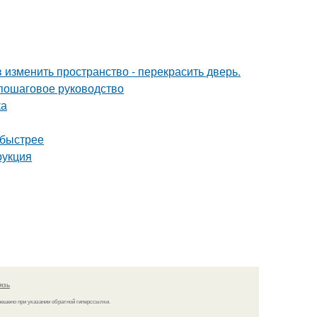
изменить пространство - перекрасить дверь.
 пошаговое руководство
ка
 быстрее
рукция
язь
решено при указании обратной гиперссылки.