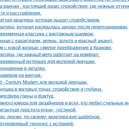
а ванная - настоящий оазис спокойствия, где нежные отт
сти и расслабления.
етлая квартира, которая дышит спокойствием.
артира, которая раскрылась заново после перепланировки.
временная классика с винтажным шармом.
нная с характером: зелень, золото и красный акцент.
м с новой жизнью: смелое преображение в Кракове.
артира, где каждый метр работает на комфорт.
временный интерьер для молодой девушки.
охновение в деталях.
намёком на винтаж.
d - Century Modern для молодой девушки.
нушка в матовых тонах: спокойствие и глубина.
мосфера глины и фактур.
много юмора для дизайнеров и всех, кто любит стильные и
егантная простота кухни - гостиной.
ко, дерзко, по-своему: квартира вне шаблонов.
ёхуровневый таунхаус с историей.