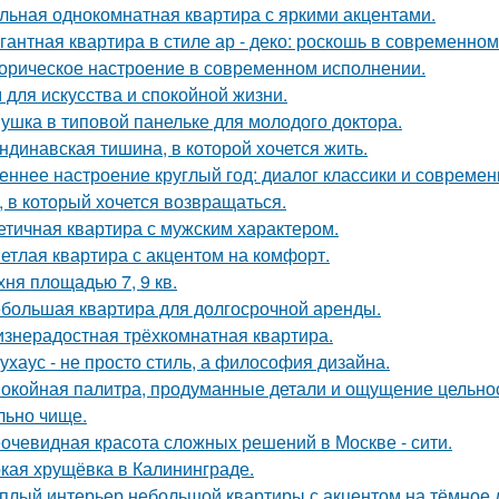
льная однокомнатная квартира с яркими акцентами.
гантная квартира в стиле ар - деко: роскошь в современном
орическое настроение в современном исполнении.
 для искусства и спокойной жизни.
ушка в типовой панельке для молодого доктора.
ндинавская тишина, в которой хочется жить.
еннее настроение круглый год: диалог классики и современ
, в который хочется возвращаться.
етичная квартира с мужским характером.
етлая квартира с акцентом на комфорт.
хня площадью 7, 9 кв.
большая квартира для долгосрочной аренды.
знерадостная трёхкомнатная квартира.
ухаус - не просто стиль, а философия дизайна.
окойная палитра, продуманные детали и ощущение цельност
льно чище.
очевидная красота сложных решений в Москве - сити.
кая хрущёвка в Калининграде.
плый интерьер небольшой квартиры с акцентом на тёмное 