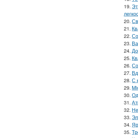
19.
Эт
легко
20.
Св
21.
Кв
22.
Со
23.
Ва
24.
До
25.
Кв
26.
Со
27.
Вд
28.
С 
29.
Mi
30.
Од
31.
Ат
32.
Не
33.
Эл
34.
Яр
35.
Тр