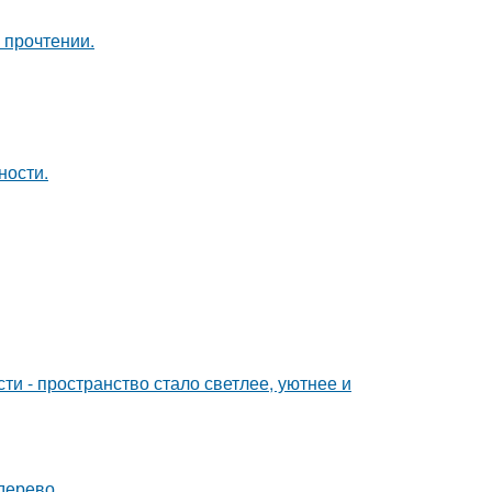
 прочтении.
ности.
и - пространство стало светлее, уютнее и
дерево.