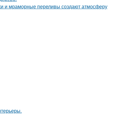
енки и мраморные переливы создают атмосферу
нтерьеры.