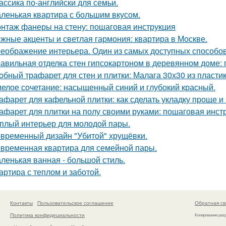
ассика по-английски для семьи.
ленькая квартира с большим вкусом.
нтаж фанеры на стену: пошаговая инструкция
жные акценты и светлая гармония: квартира в Москве.
еображение интерьера. Один из самых доступных способов 
авильная отделка стен гипсокартоном в деревянном доме:
обный трафарет для стен и плитки: Малага 30х30 из пласти
елое сочетание: насыщенный синий и глубокий красный.
афарет для кафельной плитки: как сделать укладку проще и
афарет для плитки на полу своими руками: пошаговая инст
плый интерьер для молодой пары.
временный дизайн "Убитой" хрущёвки.
временная квартира для семейной пары.
ленькая ванная - большой стиль.
артира с теплом и заботой.
Контакты
Пользовательское соглашение
Обратная св
Политика конфидециальности
Копирование раз