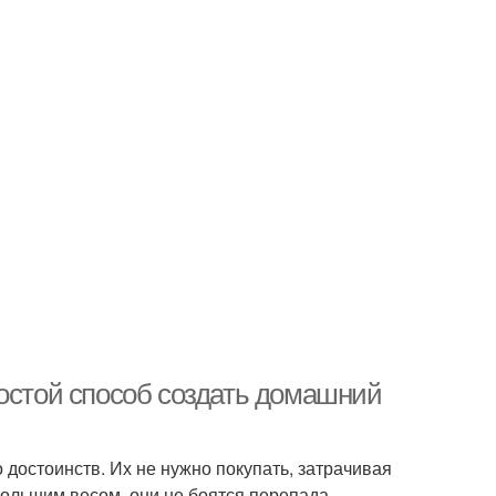
ростой способ создать домашний
достоинств. Их не нужно покупать, затрачивая
ольшим весом, они не боятся перепада