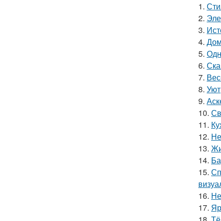
1.
Сти
2.
Эле
3.
Ист
4.
Дом
5.
Одн
6.
Ска
7.
Вес
8.
Уют
9.
Аск
10.
Св
11.
Ку
12.
Не
13.
Жи
14.
Ба
15.
Сп
визуа
16.
Не
17.
Яр
18.
Тё