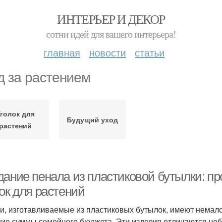
ИНТЕРЬЕР И ДЕКОР
сотни идей для вашего интерьера!
главная
новости
статьи
д за растением
Уголок для
Будущий уход
растений
дание пенала из пластиковой бутылки: п
ок для растений
и, изготавливаемые из пластиковых бутылок, имеют немало 
ие суммы семейного бюджета. Эти изделия отличаются неб