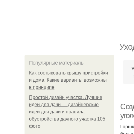
Ухо
Популярные материалы
Как состыковать крышу пристройки
и дома. Какие варианты возможны
в принципе
Простой дизайн участка. Лучшие
идеи для дачи — дизайнерские
Соз
идеи для дачи и правила
угол
обустройства дачного участка 105
Горшк
фото
больш