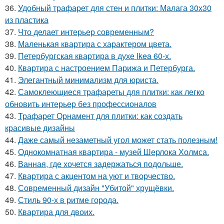
36.
Удобный трафарет для стен и плитки: Малага 30х30
из пластика
37.
Что делает интерьер современным?
38.
Маленькая квартира с характером цвета.
39.
Петербургская квартира в духе Ikea 60-х.
40.
Квартира с настроением Парижа и Петербурга.
41.
Элегантный минимализм для юриста.
42.
Самоклеющиеся трафареты для плитки: как легко
обновить интерьер без профессионалов
43.
Трафарет Орнамент для плитки: как создать
красивые дизайны
44.
Даже самый незаметный угол может стать полезным!
45.
Однокомнатная квартира - музей Шерлока Холмса.
46.
Ванная, где хочется задержаться подольше.
47.
Квартира с акцентом на уют и творчество.
48.
Современный дизайн "Убитой" хрущёвки.
49.
Стиль 90-х в ритме города.
50.
Квартира для двоих.