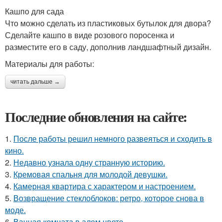
Кашпо для сада
Что можно сделать из пластиковых бутылок для двора?
Сделайте кашпо в виде розового поросенка и
разместите его в саду, дополнив ландшафтный дизайн.
Материалы для работы:
читать дальше →
Последние обновления на сайте:
1.
После работы решил немного развеяться и сходить в
кино.
2.
Недавно узнала одну странную историю.
3.
Кремовая спальня для молодой девушки.
4.
Камерная квартира с характером и настроением.
5.
Возвращение стеклоблоков: ретро, которое снова в
моде.
6.
Ванная комната в алом цвете.