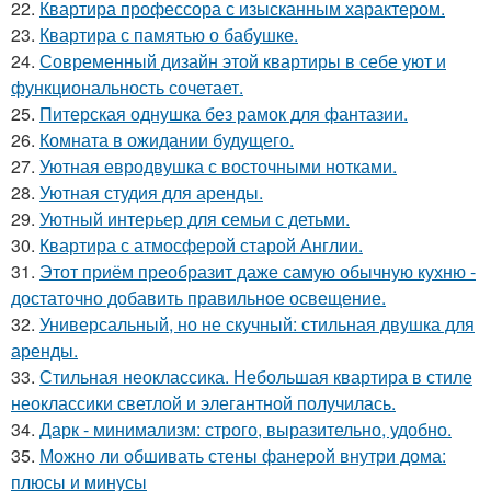
22.
Квартира профессора с изысканным характером.
23.
Квартира с памятью о бабушке.
24.
Современный дизайн этой квартиры в себе уют и
функциональность сочетает.
25.
Питерская однушка без рамок для фантазии.
26.
Комната в ожидании будущего.
27.
Уютная евродвушка с восточными нотками.
28.
Уютная студия для аренды.
29.
Уютный интерьер для семьи с детьми.
30.
Квартира с атмосферой старой Англии.
31.
Этот приём преобразит даже самую обычную кухню -
достаточно добавить правильное освещение.
32.
Универсальный, но не скучный: стильная двушка для
аренды.
33.
Стильная неоклассика. Небольшая квартира в стиле
неоклассики светлой и элегантной получилась.
34.
Дарк - минимализм: строго, выразительно, удобно.
35.
Можно ли обшивать стены фанерой внутри дома:
плюсы и минусы