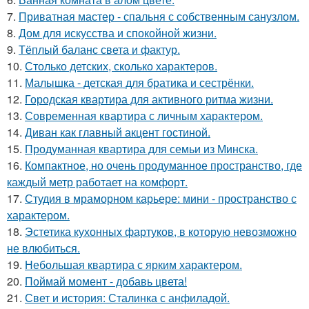
7.
Приватная мастер - спальня с собственным санузлом.
8.
Дом для искусства и спокойной жизни.
9.
Тёплый баланс света и фактур.
10.
Столько детских, сколько характеров.
11.
Малышка - детская для братика и сестрёнки.
12.
Городская квартира для активного ритма жизни.
13.
Современная квартира с личным характером.
14.
Диван как главный акцент гостиной.
15.
Продуманная квартира для семьи из Минска.
16.
Компактное, но очень продуманное пространство, где
каждый метр работает на комфорт.
17.
Студия в мраморном карьере: мини - пространство с
характером.
18.
Эстетика кухонных фартуков, в которую невозможно
не влюбиться.
19.
Небольшая квартира с ярким характером.
20.
Поймай момент - добавь цвета!
21.
Свет и история: Сталинка с анфиладой.