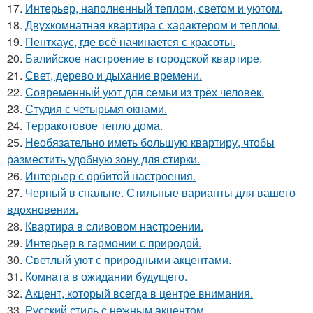
17.
Интерьер, наполненный теплом, светом и уютом.
18.
Двухкомнатная квартира с характером и теплом.
19.
Пентхаус, где всё начинается с красоты.
20.
Балийское настроение в городской квартире.
21.
Свет, дерево и дыхание времени.
22.
Современный уют для семьи из трёх человек.
23.
Студия с четырьмя окнами.
24.
Терракотовое тепло дома.
25.
Необязательно иметь большую квартиру, чтобы
разместить удобную зону для стирки.
26.
Интерьер с орбитой настроения.
27.
Черный в спальне. Стильные варианты для вашего
вдохновения.
28.
Квартира в сливовом настроении.
29.
Интерьер в гармонии с природой.
30.
Светлый уют с природными акцентами.
31.
Комната в ожидании будущего.
32.
Акцент, который всегда в центре внимания.
33.
Русский стиль с нежным акцентом.