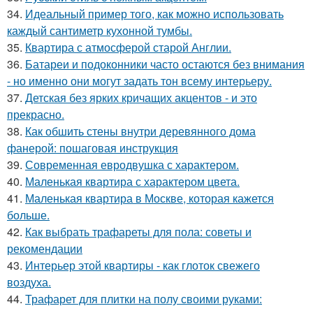
34.
Идеальный пример того, как можно использовать
каждый сантиметр кухонной тумбы.
35.
Квартира с атмосферой старой Англии.
36.
Батареи и подоконники часто остаются без внимания
- но именно они могут задать тон всему интерьеру.
37.
Детская без ярких кричащих акцентов - и это
прекрасно.
38.
Как обшить стены внутри деревянного дома
фанерой: пошаговая инструкция
39.
Современная евродвушка с характером.
40.
Маленькая квартира с характером цвета.
41.
Маленькая квартира в Москве, которая кажется
больше.
42.
Как выбрать трафареты для пола: советы и
рекомендации
43.
Интерьер этой квартиры - как глоток свежего
воздуха.
44.
Трафарет для плитки на полу своими руками: