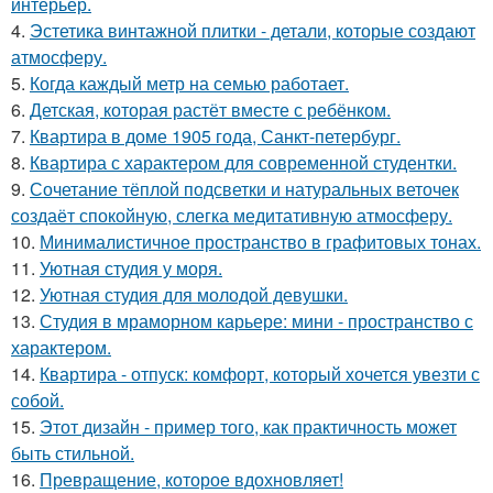
интерьер.
4.
Эстетика винтажной плитки - детали, которые создают
атмосферу.
5.
Когда каждый метр на семью работает.
6.
Детская, которая растёт вместе с ребёнком.
7.
Квартира в доме 1905 года, Санкт-петербург.
8.
Квартира с характером для современной студентки.
9.
Сочетание тёплой подсветки и натуральных веточек
создаёт спокойную, слегка медитативную атмосферу.
10.
Минималистичное пространство в графитовых тонах.
11.
Уютная студия у моря.
12.
Уютная студия для молодой девушки.
13.
Студия в мраморном карьере: мини - пространство с
характером.
14.
Квартира - отпуск: комфорт, который хочется увезти с
собой.
15.
Этот дизайн - пример того, как практичность может
быть стильной.
16.
Превращение, которое вдохновляет!