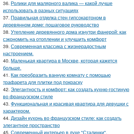
36.
Ролики для малярного валика — какой лучше
использовать в разных ситуациях
37.
Правильная отделка стен гипсокартоном в
деревянном доме: пошаговое руководство
38.
Утепление деревянного дома изнутри фанерой: как
сэкономить на отоплении и улучшить комфорт
39.
Современная классика с жизнерадостным
настроением.
40.
Маленькая квартира в Москве, которая кажется
больше.
41.
Как преобразить ванную комнату с помощью
трафарета для плитки под покраску
42.
Элегантность и комфорт: как создать кухню-гостиную
во французском стиле
43.
Функциональная и красивая квартира для девушки с
характером.
44.
Дизайн кухонь во французском стиле: как создать
элегантное пространство
45.
Современный интерьер в духе "Сталинки".