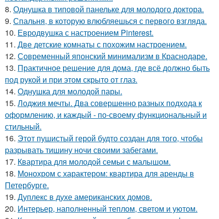
8.
Однушка в типовой панельке для молодого доктора.
9.
Спальня, в которую влюбляешься с первого взгляда.
10.
Евродвушка с настроением Pinterest.
11.
Две детские комнаты с похожим настроением.
12.
Современный японский минимализм в Краснодаре.
13.
Практичное решение для дома, где всё должно быть
под рукой и при этом скрыто от глаз.
14.
Однушка для молодой пары.
15.
Лоджия мечты. Два совершенно разных подхода к
оформлению, и каждый - по-своему функциональный и
стильный.
16.
Этот пушистый герой будто создан для того, чтобы
разрывать тишину ночи своими забегами.
17.
Квартира для молодой семьи с малышом.
18.
Монохром с характером: квартира для аренды в
Петербурге.
19.
Дуплекс в духе американских домов.
20.
Интерьер, наполненный теплом, светом и уютом.