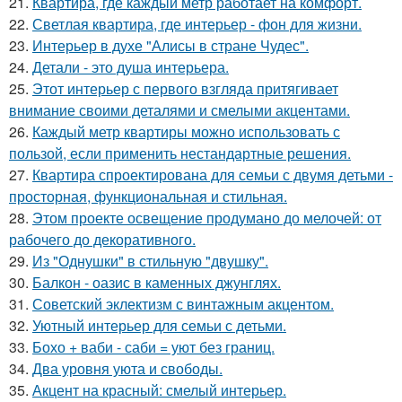
21.
Квартира, где каждый метр работает на комфорт.
22.
Светлая квартира, где интерьер - фон для жизни.
23.
Интерьер в духе "Алисы в стране Чудес".
24.
Детали - это душа интерьера.
25.
Этот интерьер с первого взгляда притягивает
внимание своими деталями и смелыми акцентами.
26.
Каждый метр квартиры можно использовать с
пользой, если применить нестандартные решения.
27.
Квартира спроектирована для семьи с двумя детьми -
просторная, функциональная и стильная.
28.
Этом проекте освещение продумано до мелочей: от
рабочего до декоративного.
29.
Из "Однушки" в стильную "двушку".
30.
Балкон - оазис в каменных джунглях.
31.
Советский эклектизм с винтажным акцентом.
32.
Уютный интерьер для семьи с детьми.
33.
Бохо + ваби - саби = уют без границ.
34.
Два уровня уюта и свободы.
35.
Акцент на красный: смелый интерьер.