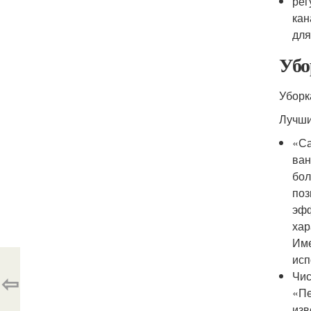
рег
кан
для
Убо
Уборк
Лучши
«Са
ван
бол
поз
эфф
хар
Име
исп
⇦
Чис
«Пе
изв