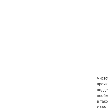
Чисто
прочи
подде
необх
в так
к вам