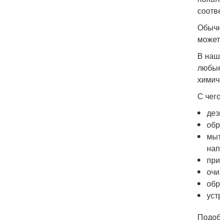
соотв
Обычн
может
В наш
любые
химич
С чег
дез
обр
мыт
нап
при
очи
обр
уст
Подоб