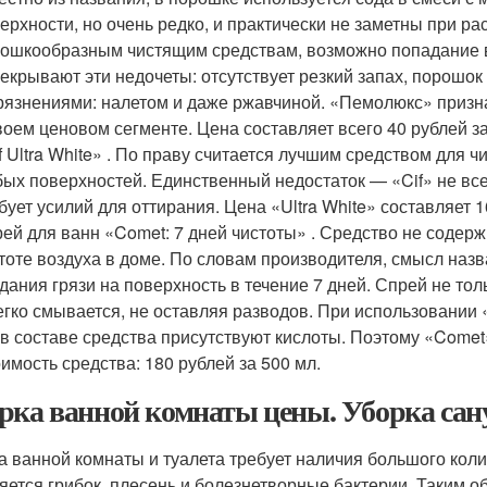
ерхности, но очень редко, и практически не заметны при р
ошкообразным чистящим средствам, возможно попадание в
екрывают эти недочеты: отсутствует резкий запах, порошо
рязнениями: налетом и даже ржавчиной. «Пемолюкс» приз
воем ценовом сегменте. Цена составляет всего 40 рублей за
f Ultra White» . По праву считается лучшим средством для ч
ых поверхностей. Единственный недостаток — «Cif» не все
бует усилий для оттирания. Цена «Ultra White» составляет 1
ей для ванн «Comet: 7 дней чистоты» . Средство не содерж
тоте воздуха в доме. По словам производителя, смысл назв
дания грязи на поверхность в течение 7 дней. Спрей не тол
егко смывается, не оставляя разводов. При использовании
 в составе средства присутствуют кислоты. Поэтому «Comet
имость средства: 180 рублей за 500 мл.
рка ванной комнаты цены. Уборка сан
а ванной комнаты и туалета требует наличия большого коли
яется грибок, плесень и болезнетворные бактерии. Таким о