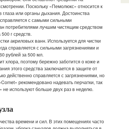
ассмотрении. Поскольку «Пемолюкс» относится к
 глаза или органы дыхания. Достоинства
к справляется с самыми сильными
нан потребителями лучшим чистящим средством
 500 г средств.
истки акриловых ванн. Используется для чистки
гда справляется с сильными загрязнениями и
60 рублей за 500 мл.
ит хлора, поэтому бережно заботится о коже и
ания этого средства заключается в защите от
ько действенно справляется с загрязнениями, но
 «Comet» рекомендовано надевать перчатки, так
» не используют больше двух раз в неделю.
узла
чества времени и сил. В этих помещениях часто
бразом, уборка санузлов должна выполняться в