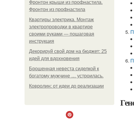
Фронтон крыши из профнастила.
Фронтон из профнастила
Квартиры электрика. Монтаж
электропроводки в квартире
П
своими руками — пошаговая
инструкция
Декорируй свой дом на бюджет: 25
идей для вдохновения
П
Брошенная невеста сиделкой к
богатому мужчине … устроилась.
Ковролин: от идеи до реализации
Ген