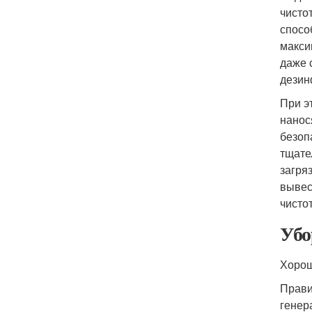
чисто
спосо
макси
даже 
дезин
При э
нанос
безоп
тщате
загря
вывес
чисто
Убо
Хорош
Прави
генер