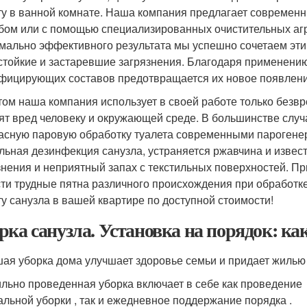
ту в ванной комнате. Наша компания предлагает современн
бом или с помощью специализированных очистительных агр
мально эффективного результата мы успешно сочетаем эти 
стойкие и застаревшие загрязнения. Благодаря применени
фицирующих составов предотвращается их новое появлени
том наша компания использует в своей работе только безв
ят вред человеку и окружающей среде. В большинстве сл
асную паровую обработку туалета современными парогенер
льная дезинфекция санузла, устраняется ржавчина и извес
знения и неприятный запах с текстильных поверхностей. Пр
ти трудные пятна различного происхождения при обработк
ту санузла в вашей квартире по доступной стоимости!
рка санузла. Установка на порядок: ка
ая уборка дома улучшает здоровье семьи и придает жилью
льно проведенная уборка включает в себе как проведение
альной уборки , так и ежедневное поддержание порядка .