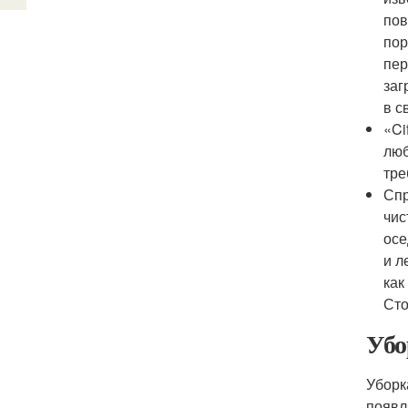
пов
пор
пер
заг
в с
«Ci
люб
тре
Спр
чис
осе
и л
как
Сто
Убо
Уборк
появл