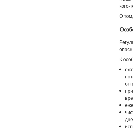
кого-т
О том
Особ
Регул
опасн
К осо
еже
пот
отт
при
вре
еже
чис
дне
исп