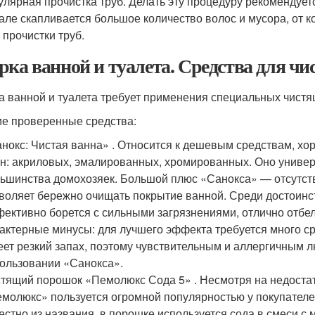
улярная прочистка труб. Делать эту процедуру рекомендует
але скапливается большое количество волос и мусора, от 
 прочистки труб.
рка ванной и туалета. Средства для чи
а ванной и туалета требует применения специальных чистя
е проверенные средства:
нокс: Чистая ванна» . Относится к дешевым средствам, хо
н: акриловых, эмалированных, хромированных. Оно универ
ьшинства домохозяек. Большой плюс «Санокса» — отсутстви
воляет бережно очищать покрытие ванной. Среди достоинств
ективно борется с сильными загрязнениями, отлично отбел
актерные минусы: для лучшего эффекта требуется много ср
ет резкий запах, поэтому чувствительным и аллергичным 
ользовании «Санокса».
тящий порошок «Пемолюкс Сода 5» . Несмотря на недостат
молюкс» пользуется огромной популярностью у покупателей
естно из названия, в порошке используется сода в смеси с