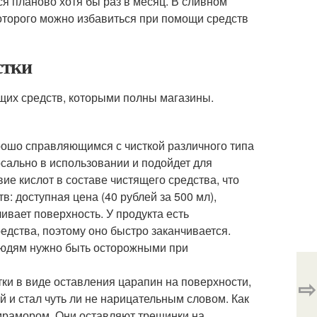
ся планово хотя бы раз в месяц. В сливном
которого можно избавиться при помощи средств
стки
щих средств, которыми полны магазины.
рошо справляющимся с чисткой различного типа
сально в использовании и подойдет для
е кислот в составе чистящего средства, что
: доступная цена (40 рублей за 500 мл),
ивает поверхность. У продукта есть
едства, поэтому оно быстро заканчивается.
людям нужно быть осторожными при
ки в виде оставления царапин на поверхности,
⇨
 и стал чуть ли не нарицательным словом. Как
 мрамором. Они оставляют трещинки на