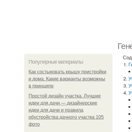
Ген
Сод
Популярные материалы
Г
Как состыковать крышу пристройки
У
и дома. Какие варианты возможны
У
в принципе
У
Простой дизайн участка. Лучшие
идеи для дачи — дизайнерские
идеи для дачи и правила
обустройства дачного участка 105
фото