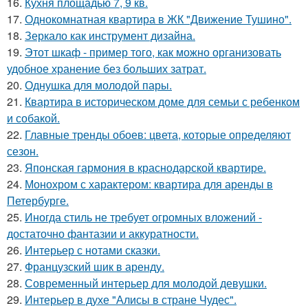
16.
Кухня площадью 7, 9 кв.
17.
Однокомнатная квартира в ЖК "Движение Тушино".
18.
Зеркало как инструмент дизайна.
19.
Этот шкаф - пример того, как можно организовать
удобное хранение без больших затрат.
20.
Однушка для молодой пары.
21.
Квартира в историческом доме для семьи с ребенком
и собакой.
22.
Главные тренды обоев: цвета, которые определяют
сезон.
23.
Японская гармония в краснодарской квартире.
24.
Монохром с характером: квартира для аренды в
Петербурге.
25.
Иногда стиль не требует огромных вложений -
достаточно фантазии и аккуратности.
26.
Интерьер с нотами сказки.
27.
Французский шик в аренду.
28.
Современный интерьер для молодой девушки.
29.
Интерьер в духе "Алисы в стране Чудес".