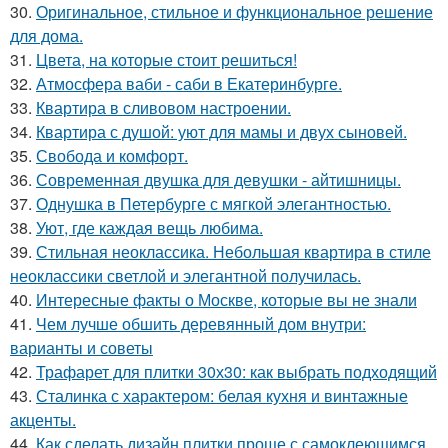
30.
Оригинальное, стильное и функциональное решение
для дома.
31.
Цвета, на которые стоит решиться!
32.
Атмосфера ваби - саби в Екатеринбурге.
33.
Квартира в сливовом настроении.
34.
Квартира с душой: уют для мамы и двух сыновей.
35.
Свобода и комфорт.
36.
Современная двушка для девушки - айтишницы.
37.
Однушка в Петербурге с мягкой элегантностью.
38.
Уют, где каждая вещь любима.
39.
Стильная неоклассика. Небольшая квартира в стиле
неоклассики светлой и элегантной получилась.
40.
Интересные факты о Москве, которые вы не знали
41.
Чем лучше обшить деревянный дом внутри:
варианты и советы
42.
Трафарет для плитки 30х30: как выбрать подходящий
43.
Сталинка с характером: белая кухня и винтажные
акценты.
44.
Как сделать дизайн плитки проще с самоклеющимся