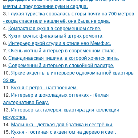
мечты и предложение руки и сердца.
3.
Глухая туристка сорвалась с горы почти на 700 метров
- когда спасатели нашли её, она была не одна.
4.
Компактная кухня в современном стиле.
5.
Кухня мечты: финальный штрих ремонта.
6.
Интерьер яркой студии в стиле нео Мемфис.
7.
Очень уютный интерьер в современном стиле.
8.
Скандинавская тишина, в которой хочется жить.
9.
Современный интерьер в спокойной палитре.
10.
Яркие акценты в интерьере однокомнатной квартиры
32 кв.
11.
Кухня с ретро - настроением.
12.
Интерьер в шоколадных оттенках - тёплая
альтернатива Бежу.
13.
Интерьер как галерея: квартира для коллекции
искусства.
14.
Малышка - детская для братика и сестрёнки.
15.
Кухня - гостиная с акцентом на дерево и свет.