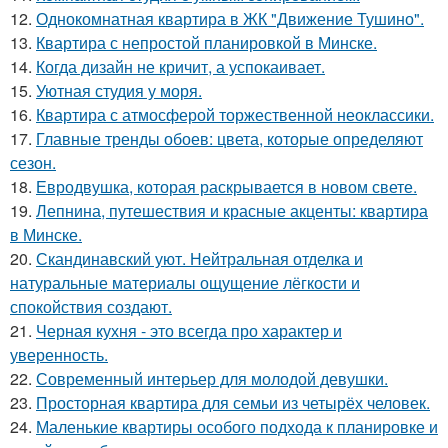
12.
Однокомнатная квартира в ЖК "Движение Тушино".
13.
Квартира с непростой планировкой в Минске.
14.
Когда дизайн не кричит, а успокаивает.
15.
Уютная студия у моря.
16.
Квартира с атмосферой торжественной неоклассики.
17.
Главные тренды обоев: цвета, которые определяют
сезон.
18.
Евродвушка, которая раскрывается в новом свете.
19.
Лепнина, путешествия и красные акценты: квартира
в Минске.
20.
Скандинавский уют. Нейтральная отделка и
натуральные материалы ощущение лёгкости и
спокойствия создают.
21.
Черная кухня - это всегда про характер и
уверенность.
22.
Современный интерьер для молодой девушки.
23.
Просторная квартира для семьи из четырёх человек.
24.
Маленькие квартиры особого подхода к планировке и