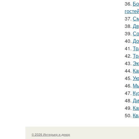
36.
Бо
гостей
37.
См
38.
Дв
39.
Со
40.
До
41.
Тр
42.
Тр
43.
Эк
44.
Ка
45.
Ую
46.
Мы
47.
Ку
48.
Ди
49.
Ка
50.
Кв
© 2026 Интерьер и декор