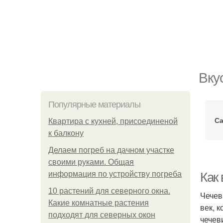
Вку
Популярные материалы
Са
Квартира с кухней, присоединеной
к балкону
Делаем погреб на дачном участке
своими руками. Общая
информация по устройству погреба
Как
10 растений для северного окна.
Чечев
Какие комнатные растения
век, 
подходят для северных окон
чечев