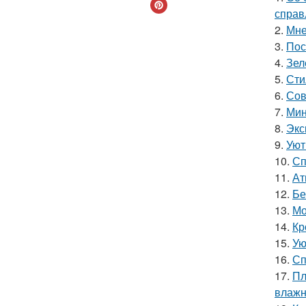
справ
2.
Мне
3.
Пос
4.
Зел
5.
Сти
6.
Сов
7.
Мин
8.
Экс
9.
Уют
10.
Сп
11.
Ат
12.
Бе
13.
Мо
14.
Кр
15.
Ую
16.
Сп
17.
Пл
влажн