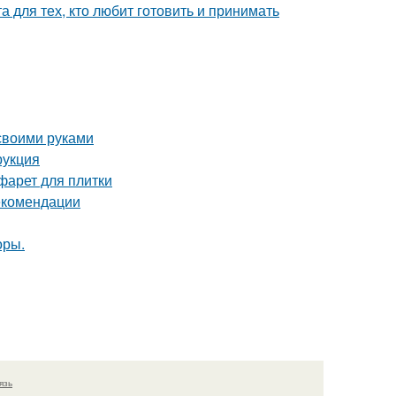
 для тех, кто любит готовить и принимать
 своими руками
рукция
фарет для плитки
рекомендации
оры.
язь