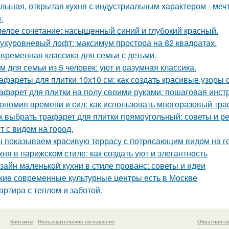
льшая, открытая кухня с индустриальным характером - мечта
.
елое сочетание: насыщенный синий и глубокий красный.
ухуровневый лофт: максимум простора на 82 квадратах.
временная классика для семьи с детьми.
м для семьи из 5 человек: уют и разумная классика.
афареты для плитки 10х10 см: как создать красивые узоры
афарет для плитки на полу своими руками: пошаговая инст
ономия времени и сил: как использовать многоразовый тра
к выбрать трафарет для плитки прямоугольный: советы и 
т с видом на город.
 показываем красивую террасу с потрясающим видом на г
хня в парижском стиле: как создать уют и элегантность
зайн маленькой кухни в стиле прованс: советы и идеи
кие современные культурные центры есть в Москве
артира с теплом и заботой.
Контакты
Пользовательское соглашение
Обратная св