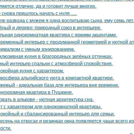
ляется отлично, да и готовит лучше многих.
 снова пришлось начать с нуля ….
ле развода с мужем я одна воспитываю сына, ему семь лет
ёный и дерево: природный союз в интерьере.
льная однокомнатная квартира с яркими акцентами.
ременный интерьер с продуманной геометрией и уютной а
имализм с умным зонированием.
клюзивная кухня в благородных зелёных оттенках.
ный интерьер спальни с атмосферой спокойствия.
окойная кухня с характером.
мосфера альпийского уюта в компактной квартире.
жевый - идеальная база для интерьера вне времени.
нохромная квартира в Пушкине.
овать в алькове - уютная архитектура сна.
т с характером для однокомнатной квартиры.
окойный и сбалансированный интерьер для семьи.
есень на откосах и резинках окна появляется чаще всего и
ости.