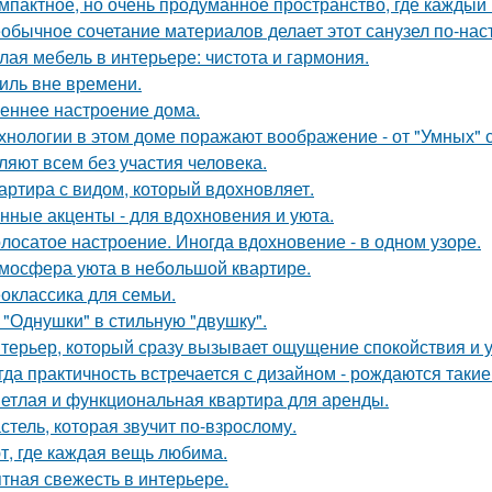
мпактное, но очень продуманное пространство, где каждый 
обычное сочетание материалов делает этот санузел по-на
лая мебель в интерьере: чистота и гармония.
иль вне времени.
еннее настроение дома.
хнологии в этом доме поражают воображение - от "Умных" 
ляют всем без участия человека.
артира с видом, который вдохновляет.
нные акценты - для вдохновения и уюта.
лосатое настроение. Иногда вдохновение - в одном узоре.
мосфера уюта в небольшой квартире.
оклассика для семьи.
 "Однушки" в стильную "двушку".
терьер, который сразу вызывает ощущение спокойствия и 
гда практичность встречается с дизайном - рождаются такие
етлая и функциональная квартира для аренды.
стель, которая звучит по-взрослому.
т, где каждая вещь любима.
тная свежесть в интерьере.