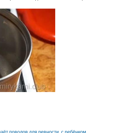
даёт поводов для ревности, с ребёнком