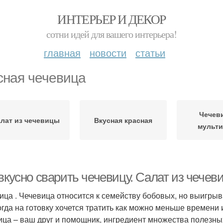
ИНТЕРЬЕР И ДЕКОР
сотни идей для вашего интерьера!
главная
новости
статьи
сная чечевица
Чечев
лат из чечевицы
Вкусная красная
мульти
 вкусно сварить чечевицу. Салат из чече
ица . Чечевица относится к семейству бобовых, но выигрыв
когда на готовку хочется тратить как можно меньше времени
ица – ваш друг и помощник, ингредиент множества полезны