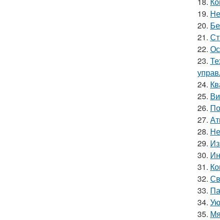
18.
Ко
19.
Не
20.
Бе
21.
Ст
22.
Ос
23.
Те
управ
24.
Кв
25.
Ви
26.
По
27.
Ат
28.
Не
29.
Из
30.
Ин
31.
Ко
32.
Св
33.
Па
34.
Ую
35.
Мя