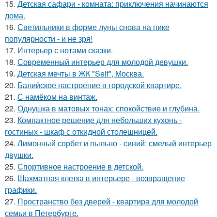
15.
Детская сафари - комната: приключения начинаются
дома.
16.
Светильники в форме луны снова на пике
популярности - и не зря!
17.
Интерьер с нотами сказки.
18.
Современный интерьер для молодой девушки.
19.
Детская мечты в ЖК "Self", Москва.
20.
Балийское настроение в городской квартире.
21.
С намёком на винтаж.
22.
Однушка в матовых тонах: спокойствие и глубина.
23.
Компактное решение для небольших кухонь -
гостиных - шкаф с откидной столешницей.
24.
Лимонный сорбет и пыльно - синий: смелый интерьер
двушки.
25.
Спортивное настроение в детской.
26.
Шахматная клетка в интерьере - возвращение
графики.
27.
Пространство без дверей - квартира для молодой
семьи в Петербурге.