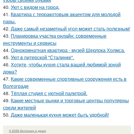
40.
Уют с видом на город.
41.
Квартира с терракотовым акцентом для молодой
пары.
42.
Даже самый незаметный угол может стать полезным!
43.
Планировка участка онлайн: современные
инструменты и сервисы
44.
Однокомнатная квартира - музей Шерлока Холмса.
45.
Уют в питерской "Сталинке".
46.
Хотите, чтобы кухня стала вашей любимой зоной
дома?
47.
Какие современные спортивные сооружения есть в
Волгограде
48.
Тёплая студия с уютной палитрой.
49.
Какие местные рынки и торговые центры популярны
среди жителей
50.
Даже маленькая кухня может быть удобной!
© 2026 Интерьер и декор