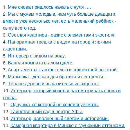
1.
Мне снова пришлось начать с нуля ….
2.
Мы с мужем молодые, нам чуть больше двадцати,
вместе уже несколько лет, есть маленький ребёнок -
сыну всего год.
3.
Светлая квартира - оазис с элементами экостиля.
4.
Панорамная трёшка с видом на город и яркими
акцентами.
5.
Интерьер с видом на воду.
6.
Ванная комната в алом цвете.
7.
Апартаменты с антресолью и эффектной высотой.
8.
Малышка - детская для братика и сестрёнки.
9.
Тёплое дерево и выразительные акценты.
10.
Интерьер, который хочется рассматривать снова и
снова.
11.
Однушка, от которой не хочется уезжать.
12.
Таинственный сад в центре Уфы.
13.
Интерьер, наполненный светом и историями.
14.
Камерная квартира в Минске с глубокими оттенками.