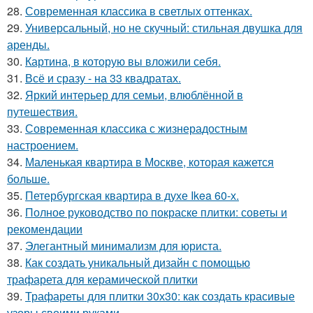
28.
Современная классика в светлых оттенках.
29.
Универсальный, но не скучный: стильная двушка для
аренды.
30.
Картина, в которую вы вложили себя.
31.
Всё и сразу - на 33 квадратах.
32.
Яркий интерьер для семьи, влюблённой в
путешествия.
33.
Современная классика с жизнерадостным
настроением.
34.
Маленькая квартира в Москве, которая кажется
больше.
35.
Петербургская квартира в духе Ikea 60-х.
36.
Полное руководство по покраске плитки: советы и
рекомендации
37.
Элегантный минимализм для юриста.
38.
Как создать уникальный дизайн с помощью
трафарета для керамической плитки
39.
Трафареты для плитки 30х30: как создать красивые
узоры своими руками