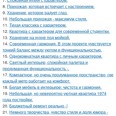
7.
Спокойная кухня с характером.
8.
Прихожая, которая встречает с настроением.
9.
Хранение, которое радует глаз.
10.
Небольшая прихожая - максимум стиля.
11.
Тихая классика с характером.
12.
Квартира с характером для современной студентки.
13.
Хранение на кухне под мойкой.
14.
Современная гармония. В этом проекте чувствуется
тонкий баланс между уютом и функциональностью.
15.
Однокомнатная квартира с личным характером.
16.
Светлый интерьер, спокойная палитра и
продуманная функциональность -.
17.
Компактное, но очень продуманное пространство, где
каждый метр работает на комфорт.
18.
Белая мебель в интерьере: чистота и гармония.
19.
Небольшая, но невероятно уютная квартира 1974
года постройки.
20.
Бюджетный ремонт реально -!
21.
Немного творчества, чувство стиля и доля юмора -