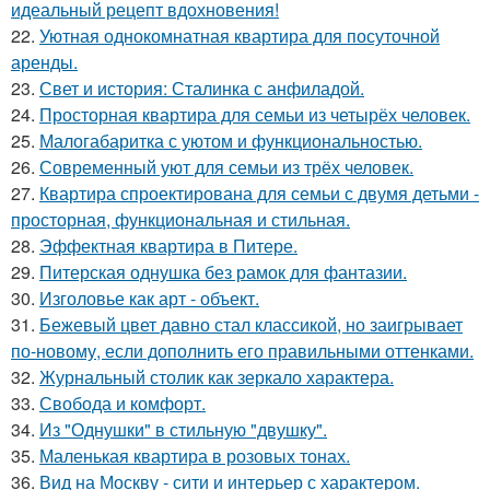
идеальный рецепт вдохновения!
22.
Уютная однокомнатная квартира для посуточной
аренды.
23.
Свет и история: Сталинка с анфиладой.
24.
Просторная квартира для семьи из четырёх человек.
25.
Малогабаритка с уютом и функциональностью.
26.
Современный уют для семьи из трёх человек.
27.
Квартира спроектирована для семьи с двумя детьми -
просторная, функциональная и стильная.
28.
Эффектная квартира в Питере.
29.
Питерская однушка без рамок для фантазии.
30.
Изголовье как арт - объект.
31.
Бежевый цвет давно стал классикой, но заигрывает
по-новому, если дополнить его правильными оттенками.
32.
Журнальный столик как зеркало характера.
33.
Свобода и комфорт.
34.
Из "Однушки" в стильную "двушку".
35.
Маленькая квартира в розовых тонах.
36.
Вид на Москву - сити и интерьер с характером.