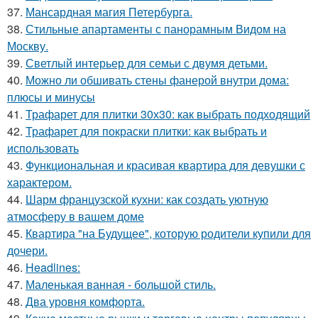
37.
Мансардная магия Петербурга.
38.
Стильные апартаменты с панорамным Видом на
Москву.
39.
Светлый интерьер для семьи с двумя детьми.
40.
Можно ли обшивать стены фанерой внутри дома:
плюсы и минусы
41.
Трафарет для плитки 30х30: как выбрать подходящий
42.
Трафарет для покраски плитки: как выбрать и
использовать
43.
Функциональная и красивая квартира для девушки с
характером.
44.
Шарм французской кухни: как создать уютную
атмосферу в вашем доме
45.
Квартира "на Будущее", которую родители купили для
дочери.
46.
Headlines:
47.
Маленькая ванная - большой стиль.
48.
Два уровня комфорта.