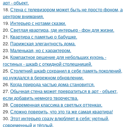
арт - объект.
18.
Стена с телевизором может быть не просто фоном, а
центром внимания.
19.
Интерьер с нотами сказки.
20.
Светлая квартира, где интерьер - фон для жизни.
21.
Квартира с памятью о бабушке.
22.
Парижская элегантность дома.
23.
Маленькая, но с характером.
24.
Компактное решение для небольших кухонь -
гостиных - шкаф с откидной столешницей.
25.
Столетний шкаф сохранил в себе память поколений,
но нуждался в бережном обновлении.
26.
Когда природа частью дома становится.
27.
Обычная стена может превратиться в арт - объект,
если добавить немного творчества.
28.
Современная классика в светлых оттенках.
29.
Сложно поверить, что это та же самая квартира!
30.
Этот интерьер сразу влюбляет в себя: уютный,
современный и тёплый.