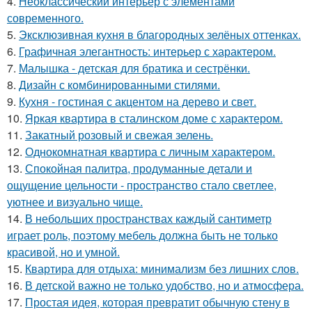
4.
Неоклассический интерьер с элементами
современного.
5.
Эксклюзивная кухня в благородных зелёных оттенках.
6.
Графичная элегантность: интерьер с характером.
7.
Малышка - детская для братика и сестрёнки.
8.
Дизайн с комбинированными стилями.
9.
Кухня - гостиная с акцентом на дерево и свет.
10.
Яркая квартира в сталинском доме с характером.
11.
Закатный розовый и свежая зелень.
12.
Однокомнатная квартира с личным характером.
13.
Спокойная палитра, продуманные детали и
ощущение цельности - пространство стало светлее,
уютнее и визуально чище.
14.
В небольших пространствах каждый сантиметр
играет роль, поэтому мебель должна быть не только
красивой, но и умной.
15.
Квартира для отдыха: минимализм без лишних слов.
16.
В детской важно не только удобство, но и атмосфера.
17.
Простая идея, которая превратит обычную стену в