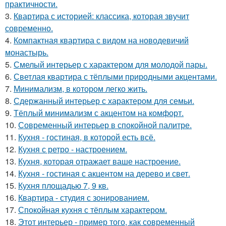
практичности.
3.
Квартира с историей: классика, которая звучит
современно.
4.
Компактная квартира с видом на новодевичий
монастырь.
5.
Смелый интерьер с характером для молодой пары.
6.
Светлая квартира с тёплыми природными акцентами.
7.
Минимализм, в котором легко жить.
8.
Сдержанный интерьер с характером для семьи.
9.
Тёплый минимализм с акцентом на комфорт.
10.
Современный интерьер в спокойной палитре.
11.
Кухня - гостиная, в которой есть всё.
12.
Кухня с ретро - настроением.
13.
Кухня, которая отражает ваше настроение.
14.
Кухня - гостиная с акцентом на дерево и свет.
15.
Кухня площадью 7, 9 кв.
16.
Квартира - студия с зонированием.
17.
Спокойная кухня с тёплым характером.
18.
Этот интерьер - пример того, как современный