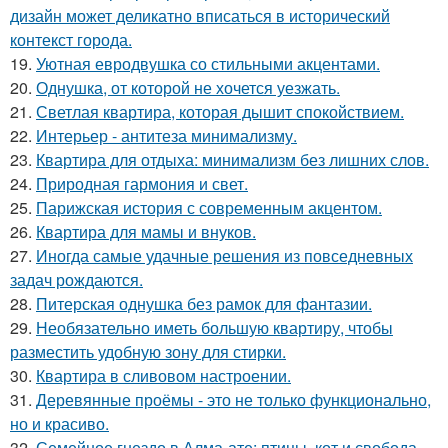
дизайн может деликатно вписаться в исторический
контекст города.
19.
Уютная евродвушка со стильными акцентами.
20.
Однушка, от которой не хочется уезжать.
21.
Светлая квартира, которая дышит спокойствием.
22.
Интерьер - антитеза минимализму.
23.
Квартира для отдыха: минимализм без лишних слов.
24.
Природная гармония и свет.
25.
Парижская история с современным акцентом.
26.
Квартира для мамы и внуков.
27.
Иногда самые удачные решения из повседневных
задач рождаются.
28.
Питерская однушка без рамок для фантазии.
29.
Необязательно иметь большую квартиру, чтобы
разместить удобную зону для стирки.
30.
Квартира в сливовом настроении.
31.
Деревянные проёмы - это не только функционально,
но и красиво.
32.
Семейное гнездо в Алма-ате: птицы, кот и свобода.