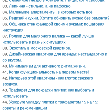
33.
Лепнина - стильно, а не пафосно.
34.
Маленькие апартаменты, в которых есть всё.
35.
Редизайн кухни. Хотите обновить кухню без ремонта?
36.
Обшивка стен фанерой своими руками: пошаговая
инструкция
37.
Ролики для малярного валика — какой лучше
использовать в разных ситуациях
38.
Экостиль в московской квартире.
39.
Дизайнерская квартира для аренды: нестандартно и
со вкусом.
40.
Минимализм для активного ритма жизни.
41.
Когда функциональность на первом месте!
42.
Интерьер этой квартиры - как глоток свежего
воздуха.
43.
Трафарет для покраски плитки: как выбрать и
использовать
44.
Ускорьте укладку плитки с трафаретом 15 на 15:
советы и рекомендации