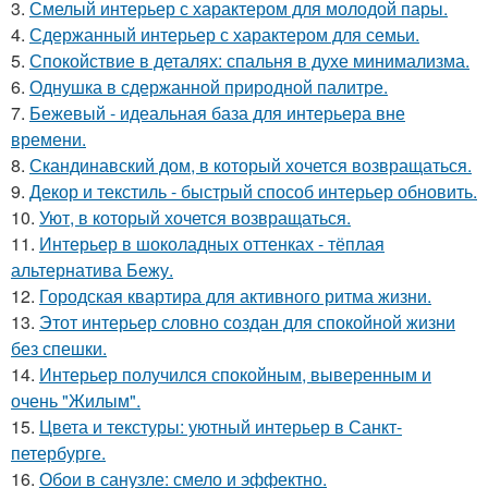
3.
Смелый интерьер с характером для молодой пары.
4.
Сдержанный интерьер с характером для семьи.
5.
Спокойствие в деталях: спальня в духе минимализма.
6.
Однушка в сдержанной природной палитре.
7.
Бежевый - идеальная база для интерьера вне
времени.
8.
Скандинавский дом, в который хочется возвращаться.
9.
Декор и текстиль - быстрый способ интерьер обновить.
10.
Уют, в который хочется возвращаться.
11.
Интерьер в шоколадных оттенках - тёплая
альтернатива Бежу.
12.
Городская квартира для активного ритма жизни.
13.
Этот интерьер словно создан для спокойной жизни
без спешки.
14.
Интерьер получился спокойным, выверенным и
очень "Жилым".
15.
Цвета и текстуры: уютный интерьер в Санкт-
петербурге.
16.
Обои в санузле: смело и эффектно.