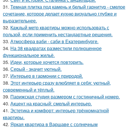
31.
Темная плитка под камень и белый гарнитур - смелое
сочетание, которое делает кухню визуально глубже и
выразительнее.
32.
Каждый метр квартиры можно использовать с
пользой, если применить нестандартные решения.
33.
Атмосфера ваби - саби в Екатеринбурге.
34.
На 38 квадратах разместили полноценное
функциональное жильё.
35.
Идеи, которые хочется повторить.
36.
Серый - значит уютный.
37.
Интерьер в гармонии с природой.
38.
Этот интерьер сразу влюбляет в себя: уютный,
современный и тёплый.
39.
Парижская студия размером с гостиничный номер.
40.
Акцент на красный: смелый интерьер.
41.
Эстетика и комфорт: интерьер трёхкомнатной
квартиры.
42.
Яркая квартира в Варшаве с солнечным