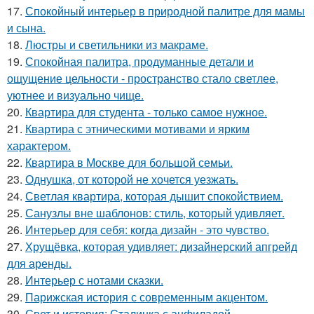
17.
Спокойный интерьер в природной палитре для мамы
и сына.
18.
Люстры и светильники из макраме.
19.
Спокойная палитра, продуманные детали и
ощущение цельности - пространство стало светлее,
уютнее и визуально чище.
20.
Квартира для студента - только самое нужное.
21.
Квартира с этническими мотивами и ярким
характером.
22.
Квартира в Москве для большой семьи.
23.
Однушка, от которой не хочется уезжать.
24.
Светлая квартира, которая дышит спокойствием.
25.
Санузлы вне шаблонов: стиль, который удивляет.
26.
Интерьер для себя: когда дизайн - это чувство.
27.
Хрущёвка, которая удивляет: дизайнерский апгрейд
для аренды.
28.
Интерьер с нотами сказки.
29.
Парижская история с современным акцентом.
30.
Свет и история: Сталинка с анфиладой.