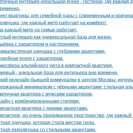
етичный интерьер небольшой кухни - гостиной, где каждая 
ременно.
ект квартиры для семейной пары с современным и оригин
одвушка, где каждый метр работает на комфорт.
да каждый метр на семью работает.
тлый интерьер как универсальная база для жизни.
щёвка с характером и настроением.
ималистичная однушка с глубокими акцентами.
окойная кухня с характером.
мосфера альпийского уюта в компактной квартире.
жевый - идеальная база для интерьера вне времени.
кий редизайн бывшей коммуналки в центре Москвы: интерьер
ержанный минимализм с чёрными акцентами: стильная альт
кетичная квартира с мужским характером.
зайн с комбинированными стилями.
мпактная квартира с яркими акцентами.
мпактное, но очень продуманное пространство, где каждый 
тная однушка, которая стала местом силы.
тная евродвушка со стильными акцентами.