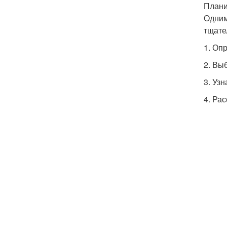
План
Одним
тщате
1. Оп
2. Вы
3. Уз
4. Ра