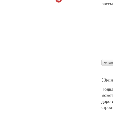
рассм
читат
Эко
Подва
может
дорог
строи