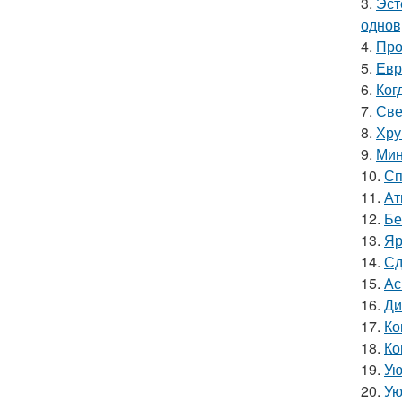
3.
Эст
однов
4.
Про
5.
Евр
6.
Ког
7.
Све
8.
Хру
9.
Мин
10.
Сп
11.
Ат
12.
Бе
13.
Яр
14.
Сд
15.
Ас
16.
Ди
17.
Ко
18.
Ко
19.
Ую
20.
Ую