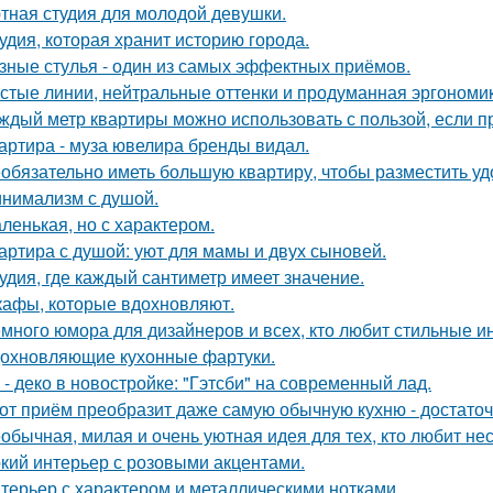
тная студия для молодой девушки.
удия, которая хранит историю города.
зные стулья - один из самых эффектных приёмов.
стые линии, нейтральные оттенки и продуманная эргономика
ждый метр квартиры можно использовать с пользой, если 
артира - муза ювелира бренды видал.
обязательно иметь большую квартиру, чтобы разместить удо
нимализм с душой.
ленькая, но с характером.
артира с душой: уют для мамы и двух сыновей.
удия, где каждый сантиметр имеет значение.
афы, которые вдохновляют.
много юмора для дизайнеров и всех, кто любит стильные и
охновляющие кухонные фартуки.
 - деко в новостройке: "Гэтсби" на современный лад.
от приём преобразит даже самую обычную кухню - достато
обычная, милая и очень уютная идея для тех, кто любит н
кий интерьер с розовыми акцентами.
терьер с характером и металлическими нотками.