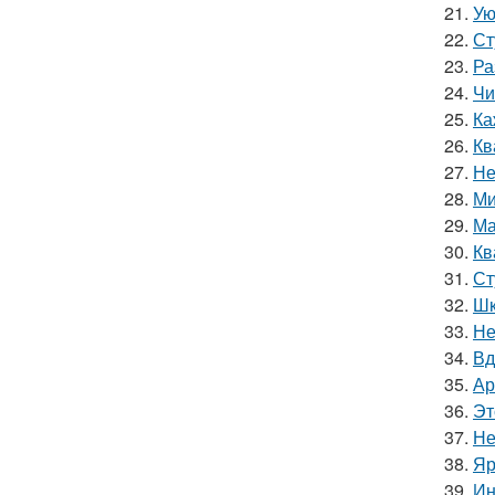
21.
Ую
22.
Ст
23.
Ра
24.
Чи
25.
Ка
26.
Кв
27.
Не
28.
Ми
29.
Ма
30.
Кв
31.
Ст
32.
Шк
33.
Не
34.
Вд
35.
Ар
36.
Эт
37.
Не
38.
Яр
39.
Ин