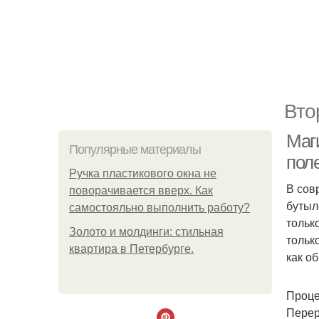
Вто
Маг
Популярные материалы
пол
Ручка пластикового окна не
В сов
поворачивается вверх. Как
бутыл
самостояльно выполнить работу?
тольк
Золото и молдинги: стильная
тольк
квартира в Петербурге.
как о
Проце
Перер