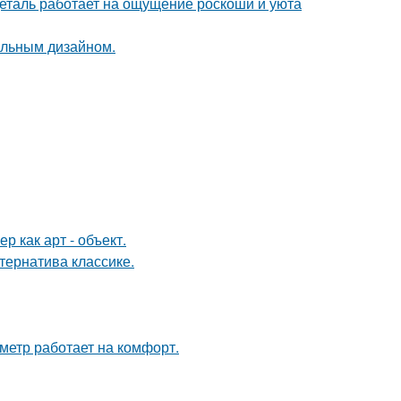
деталь работает на ощущение роскоши и уюта
альным дизайном.
 как арт - объект.
ернатива классике.
метр работает на комфорт.