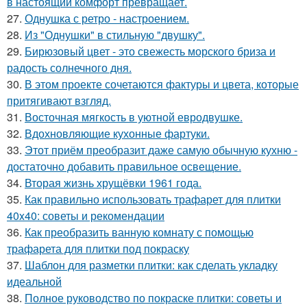
в настоящий комфорт превращает.
27.
Однушка с ретро - настроением.
28.
Из "Однушки" в стильную "двушку".
29.
Бирюзовый цвет - это свежесть морского бриза и
радость солнечного дня.
30.
В этом проекте сочетаются фактуры и цвета, которые
притягивают взгляд.
31.
Восточная мягкость в уютной евродвушке.
32.
Вдохновляющие кухонные фартуки.
33.
Этот приём преобразит даже самую обычную кухню -
достаточно добавить правильное освещение.
34.
Вторая жизнь хрущёвки 1961 года.
35.
Как правильно использовать трафарет для плитки
40x40: советы и рекомендации
36.
Как преобразить ванную комнату с помощью
трафарета для плитки под покраску
37.
Шаблон для разметки плитки: как сделать укладку
идеальной
38.
Полное руководство по покраске плитки: советы и