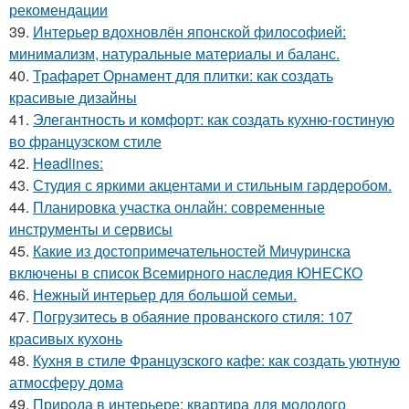
рекомендации
39.
Интерьер вдохновлён японской философией:
минимализм, натуральные материалы и баланс.
40.
Трафарет Орнамент для плитки: как создать
красивые дизайны
41.
Элегантность и комфорт: как создать кухню-гостиную
во французском стиле
42.
Headlines:
43.
Студия с яркими акцентами и стильным гардеробом.
44.
Планировка участка онлайн: современные
инструменты и сервисы
45.
Какие из достопримечательностей Мичуринска
включены в список Всемирного наследия ЮНЕСКО
46.
Нежный интерьер для большой семьи.
47.
Погрузитесь в обаяние прованского стиля: 107
красивых кухонь
48.
Кухня в стиле Французского кафе: как создать уютную
атмосферу дома
49.
Природа в интерьере: квартира для молодого