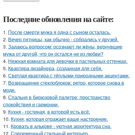
Последние обновления на сайте:
1.
После смерти мужа я одна с сыном осталась.
2.
Вечер пятницы, как обычно - собрались у друзей.
3.
Задаюсь вопросом: осознают ли жёны, вернувшие
мужа от другой, что он остался не из любви?
4.
Нежная комната для девочки в пастельных оттенках.
5.
Квартира дизайнера, созданная для себя.
6.
Светлая квартира с тёплыми природными акцентами.
7.
Возвращение стеклоблоков: ретро, которое снова в
моде.
8.
Спальня в бирюзовой палитре: пространство
спокойствия и гармонии.
9.
Кухня - гостиная, в которой есть всё.
10.
Кухня, которая отражает ваше настроение.
11.
Кровать в алькове - уютная архитектура сна.
12.
Современный стильный интерьер.