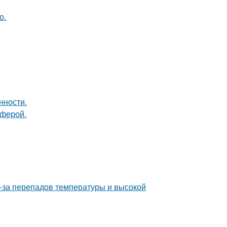
о.
нности.
сферой.
з-за перепадов температуры и высокой