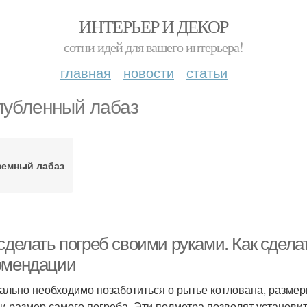
ИНТЕРЬЕР И ДЕКОР
сотни идей для вашего интерьера!
главная
новости
статьи
лубленный лабаз
земный лабаз
сделать погреб своими руками. Как сделат
омендации
ально необходимо позаботиться о рытье котлована, размеры
и размер самого погреба. Эти полметра позволят установи