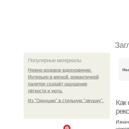
Заг
Популярные материалы
На
Нежно-розовое вдохновение.
Интерьер в мягкой, романтичной
палитре создаёт ощущение
лёгкости и уюта.
Из "Однушки" в стильную "двушку".
Как 
рек
Изнач
нежел