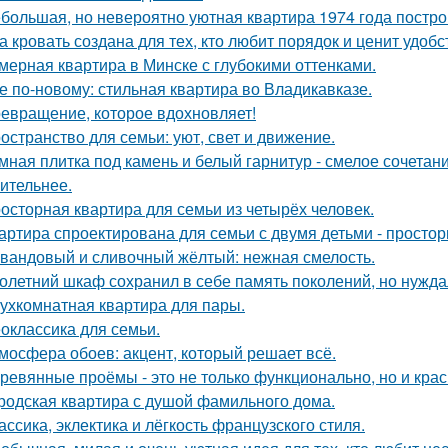
большая, но невероятно уютная квартира 1974 года постро
а кровать создана для тех, кто любит порядок и ценит удобс
мерная квартира в Минске с глубокими оттенками.
е по-новому: стильная квартира во Владикавказе.
евращение, которое вдохновляет!
остранство для семьи: уют, свет и движение.
мная плитка под камень и белый гарнитур - смелое сочетани
ительнее.
осторная квартира для семьи из четырёх человек.
артира спроектирована для семьи с двумя детьми - простор
вандовый и сливочный жёлтый: нежная смелость.
олетний шкаф сохранил в себе память поколений, но нужд
ухкомнатная квартира для пары.
оклассика для семьи.
мосфера обоев: акцент, который решает всё.
ревянные проёмы - это не только функционально, но и крас
родская квартира с душой фамильного дома.
ассика, эклектика и лёгкость французского стиля.