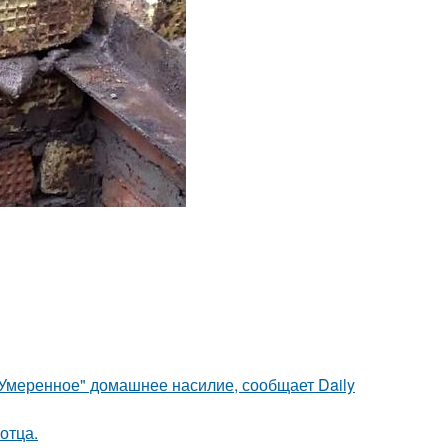
"Умеренное" домашнее насилие, сообщает Daily
отца.