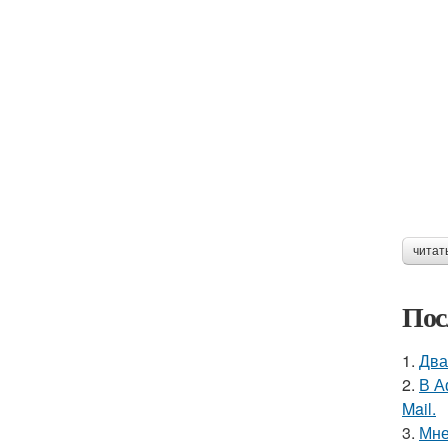
читат
Пос
1.
Два
2.
В А
Mail.
3.
Мне