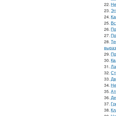
22.
Не
23.
Эт
24.
Ка
25.
Вс
26.
Пр
27.
Пр
28.
Те
выраз
29.
Пр
30.
Кв
31.
Ла
32.
Ст
33.
Дв
34.
Не
35.
Ат
36.
Де
37.
Го
38.
Кл