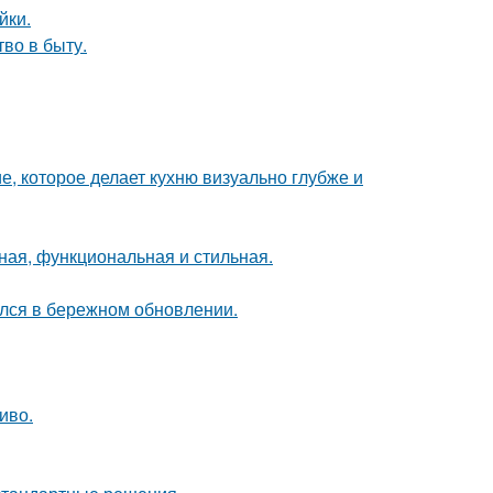
йки.
тво в быту.
е, которое делает кухню визуально глубже и
ная, функциональная и стильная.
ался в бережном обновлении.
иво.