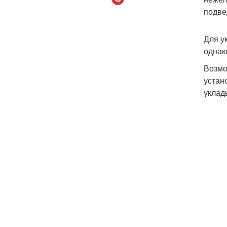
подве
Для у
однак
Возмо
устан
уклад