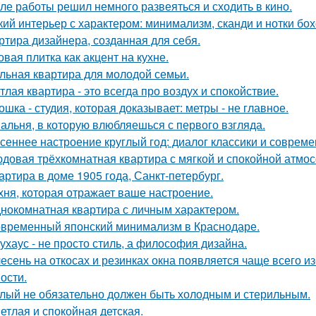
ле работы решил немного развеяться и сходить в кино.
кий интерьер с характером: минимализм, сканди и нотки бох
ртира дизайнера, созданная для себя.
овая плитка как акцент на кухне.
льная квартира для молодой семьи.
тлая квартира - это всегда про воздух и спокойствие.
ошка - студия, которая доказывает: метры - не главное.
альня, в которую влюбляешься с первого взгляда.
сеннее настроение круглый год: диалог классики и совреме
довая трёхкомнатная квартира с мягкой и спокойной атмо
артира в доме 1905 года, Санкт-петербург.
хня, которая отражает ваше настроение.
нокомнатная квартира с личным характером.
временный японский минимализм в Краснодаре.
ухаус - не просто стиль, а философия дизайна.
есень на откосах и резинках окна появляется чаще всего и
ости.
лый не обязательно должен быть холодным и стерильным.
етлая и спокойная детская.