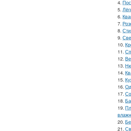
4.
Пос
5.
Лёг
6.
Ква
7.
Роз
8.
Сти
9.
Све
10.
Кр
11.
Сп
12.
Ве
13.
Ню
14.
Кв
15.
Ку
16.
Од
17.
Со
18.
Ба
19.
Пл
влажн
20.
Бе
21.
Св