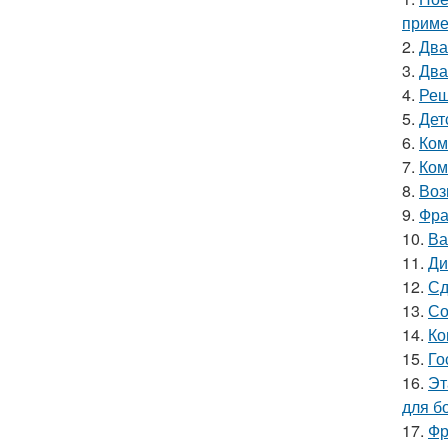
приме
2.
Два
3.
Два
4.
Реш
5.
Дет
6.
Ком
7.
Ком
8.
Воз
9.
Фра
10.
Ва
11.
Ди
12.
Сд
13.
Со
14.
Ко
15.
Го
16.
Эт
для б
17.
Фр