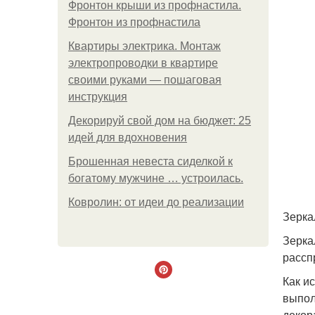
Фронтон крыши из профнастила.
Фронтон из профнастила
Квартиры электрика. Монтаж
электропроводки в квартире
своими руками — пошаговая
инструкция
Декорируй свой дом на бюджет: 25
идей для вдохновения
Брошенная невеста сиделкой к
богатому мужчине … устроилась.
Ковролин: от идеи до реализации
Зерка
Зерка
рассп
Как и
выпол
декор