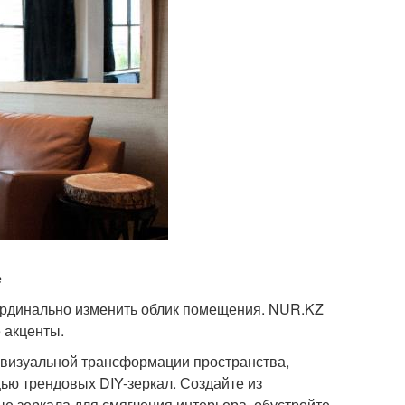
e
ардинально изменить облик помещения. NUR.KZ
 акценты.
я визуальной трансформации пространства,
ью трендовых DIY-зеркал. Создайте из
ые зеркала для смягчения интерьера, обустройте