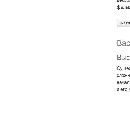
фальш
читат
Вас
Выс
Сущес
сложн
начал
и его 