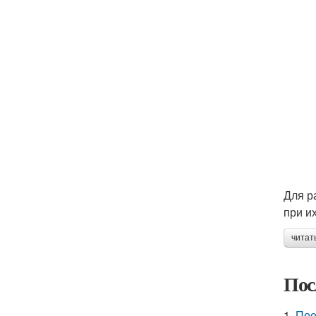
Для р
при и
читат
Пос
1.
Пое