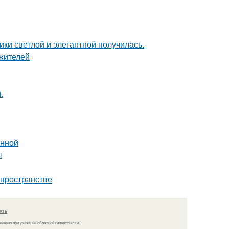
ки светлой и элегантной получилась.
жителей
.
анной
ы
 пространстве
язь
решено при указании обратной гиперссылки.