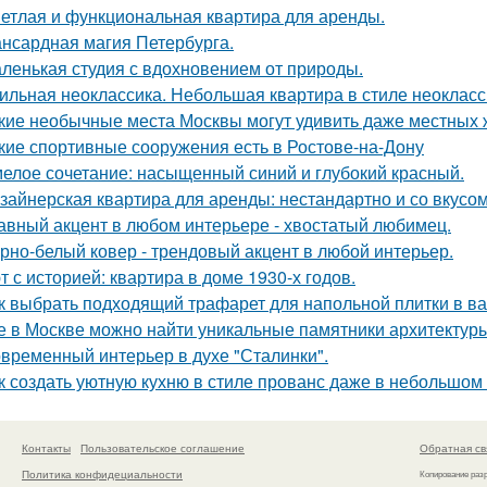
етлая и функциональная квартира для аренды.
нсардная магия Петербурга.
ленькая студия с вдохновением от природы.
ильная неоклассика. Небольшая квартира в стиле неокласси
кие необычные места Москвы могут удивить даже местных 
кие спортивные сооружения есть в Ростове-на-Дону
елое сочетание: насыщенный синий и глубокий красный.
зайнерская квартира для аренды: нестандартно и со вкусом
авный акцент в любом интерьере - хвостатый любимец.
рно-белый ковер - трендовый акцент в любой интерьер.
т с историей: квартира в доме 1930-х годов.
к выбрать подходящий трафарет для напольной плитки в в
е в Москве можно найти уникальные памятники архитектур
временный интерьер в духе "Сталинки".
к создать уютную кухню в стиле прованс даже в небольшом
Контакты
Пользовательское соглашение
Обратная св
Политика конфидециальности
Копирование раз