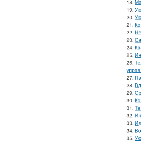
18.
Ма
19.
Ую
20.
Ую
21.
Ко
22.
Не
23.
Са
24.
Кв
25.
Ин
26.
Те
управ
27.
Па
28.
Вд
29.
Ср
30.
Ко
31.
Те
32.
Ин
33.
Ид
34.
Во
35.
Ую