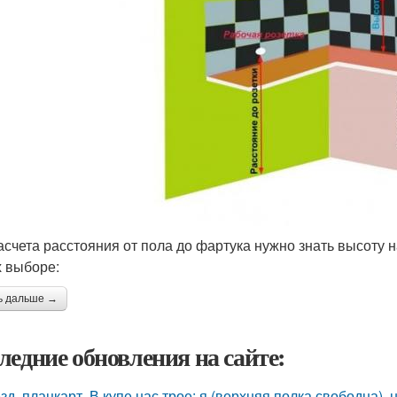
асчета расстояния от пола до фартука нужно знать высоту
х выборе:
ь дальше →
ледние обновления на сайте:
зд, плацкарт. В купе нас трое: я (верхняя полка свободна),