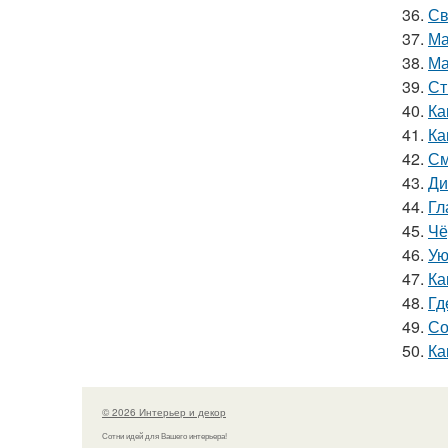
36.
Св
37.
Ма
38.
Ма
39.
Ст
40.
Ка
41.
Ка
42.
См
43.
Ди
44.
Гл
45.
Чё
46.
Ую
47.
Ка
48.
Гд
49.
Со
50.
Ка
© 2026 Интерьер и декор
Сотни идей для Вашего интерьера!