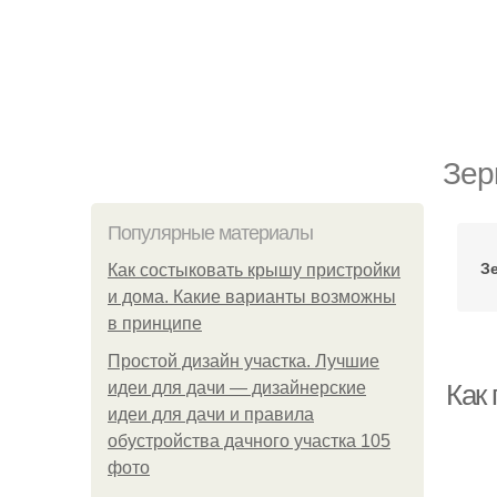
Зер
Популярные материалы
З
Как состыковать крышу пристройки
и дома. Какие варианты возможны
в принципе
Простой дизайн участка. Лучшие
идеи для дачи — дизайнерские
Как
идеи для дачи и правила
обустройства дачного участка 105
фото