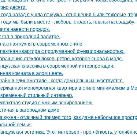
рно десяти.
 года назад я ушла от мужа - отношения были тяжёлые, тер
 года мы были вместе - любовь, страсть, планы на свадьбу.
ила навести порядок.
ская в природной палитре.
пактная кухня в современном стиле.
пактная квартира с продуманной функциональностью.
вращение стеклоблоков: ретро, которое снова в моде.
нцузская классика в современной интерпретации.
нная комната в алом цвете.
зайн в едином стиле - когда дом цельным чувствуется.
ержанная монохромная квартира в стиле минимализм в Мо
временный стильный интерьер.
мпактная студия с умным зонированием.
стиная в загородном доме.
а кухня - отличный пример того, как даже небольшое прос
ольшой семьи.
анцузская эстетика. Этот интерьер - про лёгкость, утончённ