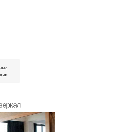
ьные
иции
зеркал