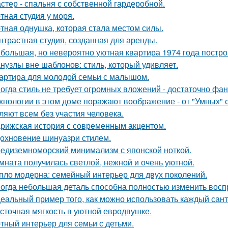
стер - спальня с собственной гардеробной.
тная студия у моря.
тная однушка, которая стала местом силы.
нтрастная студия, созданная для аренды.
большая, но невероятно уютная квартира 1974 года постро
нузлы вне шаблонов: стиль, который удивляет.
артира для молодой семьи с малышом.
огда стиль не требует огромных вложений - достаточно фан
хнологии в этом доме поражают воображение - от "Умных" 
ляют всем без участия человека.
рижская история с современным акцентом.
охновение шинуазри стилем.
едиземноморский минимализм с японской ноткой.
мната получилась светлой, нежной и очень уютной.
пло модерна: семейный интерьер для двух поколений.
огда небольшая деталь способна полностью изменить восп
еальный пример того, как можно использовать каждый сант
сточная мягкость в уютной евродвушке.
тный интерьер для семьи с детьми.