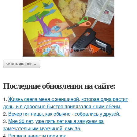
читать дальше →
Последние обновления на сайте:
1.
Жизнь свела меня с женщиной, которая одна растит
дочь, и я довольно быстро привязался к ним обеим.
2.
Вечер пятницы, как обычно - собрались у друзей.
3.
Мне 30 лет, уже пять лет как я замужем за
замечательным мужчиной, ему 35.
4.
Решила навести порядок.