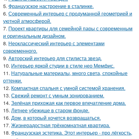
5.
Французское настроение в сталинке.
6.
Современный интерьер с продуманной геометрией и
уютной атмосферой.
7.
Проект квартиры для семейной пары с современным
и оригинальным дизайном.
8.
Неоклассический интерьер с элементами
современного.
9.
Авторский интерьер для стилиста звезд.
10.
Интерьер яркой студии в стиле нео Мемфис.
11.
Натуральные материалы, много света, спокойные
оттенки.
12.
Компактная спальня с умной системой хранения.
13.
Свежий ремонт с умным зонированием.
14.
Зелёная прихожая как первое впечатление дома.
15.
Летнее убежище в старом фонде.
16.
Дом, в который хочется возвращаться.
17.
Жизнерадостная трёхкомнатная квартира.
18.
Французская эстетика. Этот интерьер - про лёгкость,