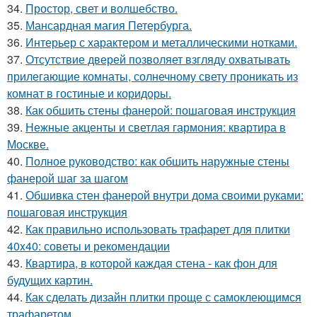
34.
Простор, свет и волшебство.
35.
Мансардная магия Петербурга.
36.
Интерьер с характером и металлическими нотками.
37.
Отсутствие дверей позволяет взгляду охватывать
прилегающие комнаты, солнечному свету проникать из
комнат в гостиные и коридоры.
38.
Как обшить стены фанерой: пошаговая инструкция
39.
Нежные акценты и светлая гармония: квартира в
Москве.
40.
Полное руководство: как обшить наружные стены
фанерой шаг за шагом
41.
Обшивка стен фанерой внутри дома своими руками:
пошаговая инструкция
42.
Как правильно использовать трафарет для плитки
40x40: советы и рекомендации
43.
Квартира, в которой каждая стена - как фон для
будущих картин.
44.
Как сделать дизайн плитки проще с самоклеющимся
трафаретом