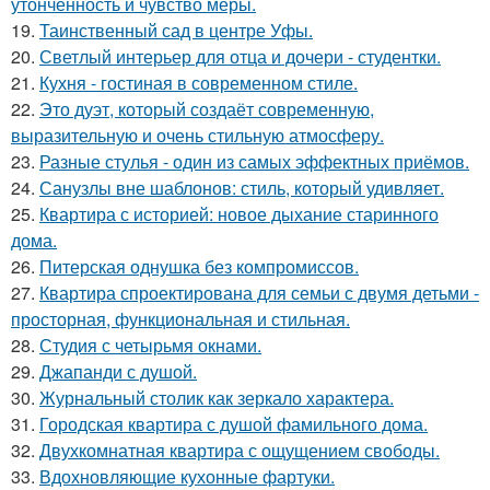
утончённость и чувство меры.
19.
Таинственный сад в центре Уфы.
20.
Светлый интерьер для отца и дочери - студентки.
21.
Кухня - гостиная в современном стиле.
22.
Это дуэт, который создаёт современную,
выразительную и очень стильную атмосферу.
23.
Разные стулья - один из самых эффектных приёмов.
24.
Санузлы вне шаблонов: стиль, который удивляет.
25.
Квартира с историей: новое дыхание старинного
дома.
26.
Питерская однушка без компромиссов.
27.
Квартира спроектирована для семьи с двумя детьми -
просторная, функциональная и стильная.
28.
Студия с четырьмя окнами.
29.
Джапанди с душой.
30.
Журнальный столик как зеркало характера.
31.
Городская квартира с душой фамильного дома.
32.
Двухкомнатная квартира с ощущением свободы.
33.
Вдохновляющие кухонные фартуки.