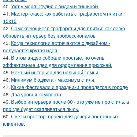
40.
Уют у моря: студия с видом и тишиной.
41.
Мастер-класс: как работать с трафаретом плитки
15х15
42.
Самоклеющиеся трафареты для плитки: как легко
обновить интерьер без профессионалов
43.
Когда технологии встречаются с дизайном -
получается крутая идея.
44.
В этом видео собрали простые, но очень
эффективные идеи для оформления прихожей.
45.
Нежный интерьер для большой семьи.
46.
Минимум бюджета - максимум стиля.
47.
Какие фестивали и праздники проводятся в городе
48.
Два уровня комфорта.
49.
Выбор интерьера после 30 - это уже не про стиль, а
про где будет скапливаться пыль.
50.
Свет и простор: проект для дочери постоянных
клиентов.