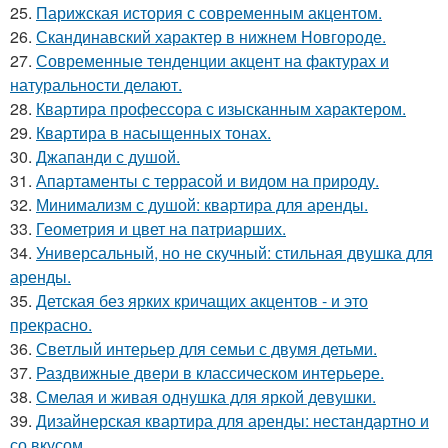
25.
Парижская история с современным акцентом.
26.
Скандинавский характер в нижнем Новгороде.
27.
Современные тенденции акцент на фактурах и
натуральности делают.
28.
Квартира профессора с изысканным характером.
29.
Квартира в насыщенных тонах.
30.
Джапанди с душой.
31.
Апартаменты с террасой и видом на природу.
32.
Минимализм с душой: квартира для аренды.
33.
Геометрия и цвет на патриарших.
34.
Универсальный, но не скучный: стильная двушка для
аренды.
35.
Детская без ярких кричащих акцентов - и это
прекрасно.
36.
Светлый интерьер для семьи с двумя детьми.
37.
Раздвижные двери в классическом интерьере.
38.
Смелая и живая однушка для яркой девушки.
39.
Дизайнерская квартира для аренды: нестандартно и
со вкусом.