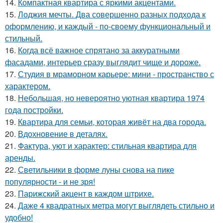
14.
Компактная квартира с яркими акцентами.
15.
Лоджия мечты. Два совершенно разных подхода к
оформлению, и каждый - по-своему функциональный и
стильный.
16.
Когда всё важное спрятано за аккуратными
фасадами, интерьер сразу выглядит чище и дороже.
17.
Студия в мраморном карьере: мини - пространство с
характером.
18.
Небольшая, но невероятно уютная квартира 1974
года постройки.
19.
Квартира для семьи, которая живёт на два города.
20.
Вдохновение в деталях.
21.
Фактура, уют и характер: стильная квартира для
аренды.
22.
Светильники в форме луны снова на пике
популярности - и не зря!
23.
Парижский акцент в каждом штрихе.
24.
Даже 4 квадратных метра могут выглядеть стильно и
удобно!