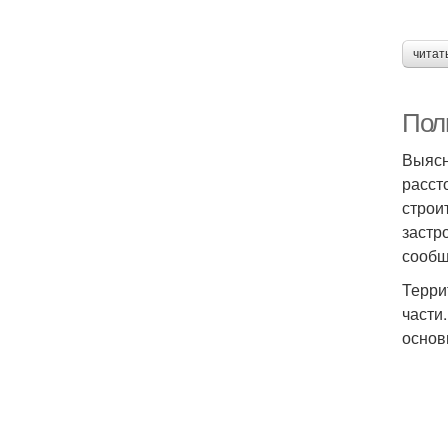
читат
Полн
Выясн
расст
строи
застр
сообщ
Терри
части
основ