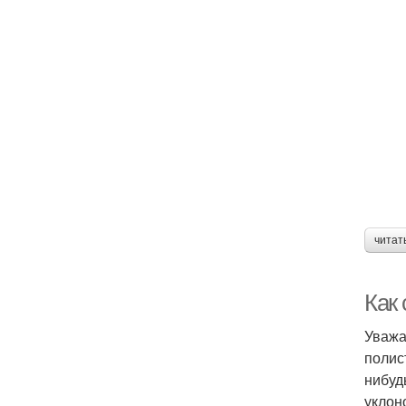
читат
Как 
Уважа
полис
нибуд
уклон