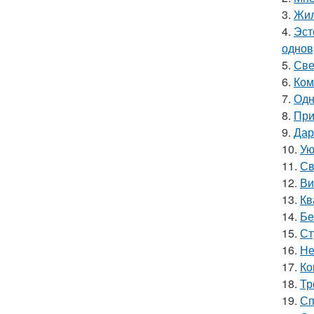
3.
Жил
4.
Эст
однов
5.
Све
6.
Ком
7.
Одн
8.
При
9.
Дар
10.
Ую
11.
Св
12.
Ви
13.
Кв
14.
Бе
15.
Ст
16.
Не
17.
Ко
18.
Тр
19.
Сп