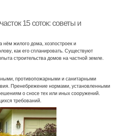
асток 15 соток: советы и
 нём жилого дома, хозпостроек и
олову, как его спланировать. Существуют
пыта строительства домов на частной земле.
льными, противопожарными и санитарными
овия. Пренебрежение нормами, установленными
решениям о сносе тех или иных сооружений.
щихся требований.