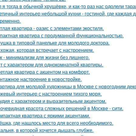
 я тогда в обычной хрущёвке, и как-то раз нас одолели тара
етичный интерьер небольшой кухни - гостиной, где каждая 
ременно.
тлая квартира - оазис с элементами экостиля.
пактная квартира с продуманной функциональностью.
ушка в типовой панельке для молодого доктора.
хожая, которая встречает с настроением.
к - минимализм для жизни без лишнего.
т с характером для однокомнатной квартиры.
етлая квартира с акцентом на комфорт.
нтажное настроение в новостройке.
артира для молодой художницы в Москве с новогодним дек
жевый интерьер с настроением тихого моря.
удия с характером и выразительным акцентом.
очевидная красота сложных решений в Москве - сити.
мпактная квартира с яркими акцентами.
ёшка, где нашлось место для всего необходимого.
альня, в которой хочется дышать глубже.