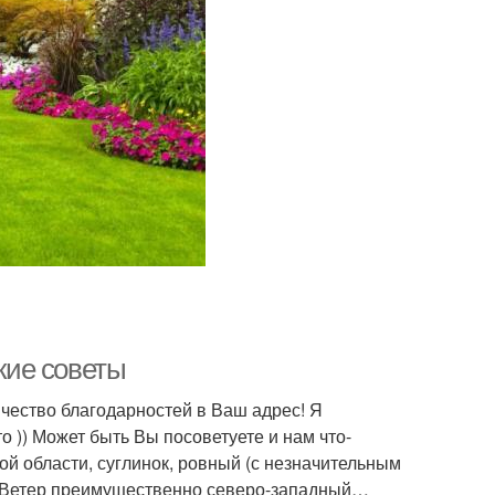
ские советы
чество благодарностей в Ваш адрес! Я
то )) Может быть Вы посоветуете и нам что-
ой области, суглинок, ровный (с незначительным
 м. Ветер преимущественно северо-западный…