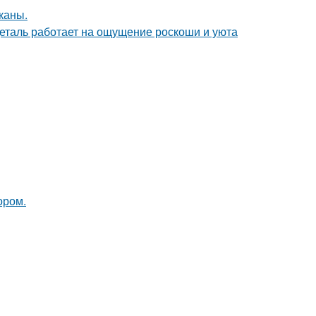
каны.
деталь работает на ощущение роскоши и уюта
ором.