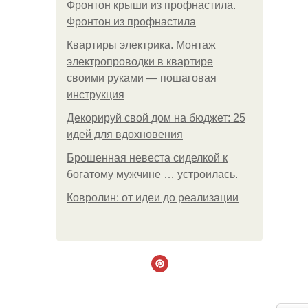
Фронтон крыши из профнастила.
Фронтон из профнастила
Квартиры электрика. Монтаж
электропроводки в квартире
своими руками — пошаговая
инструкция
Декорируй свой дом на бюджет: 25
идей для вдохновения
Брошенная невеста сиделкой к
богатому мужчине … устроилась.
Ковролин: от идеи до реализации