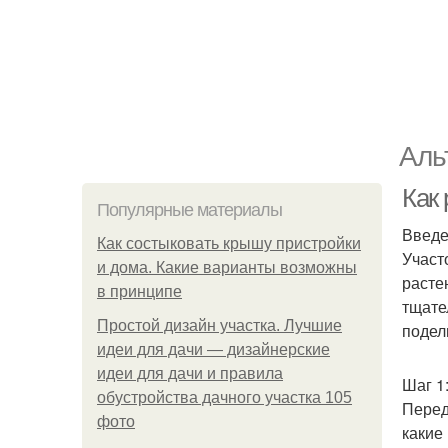
Аль
Как 
Популярные материалы
Введ
Как состыковать крышу пристройки
Участ
и дома. Какие варианты возможны
расте
в принципе
тщате
Простой дизайн участка. Лучшие
подел
идеи для дачи — дизайнерские
идеи для дачи и правила
Шаг 1
обустройства дачного участка 105
Перед
фото
какие