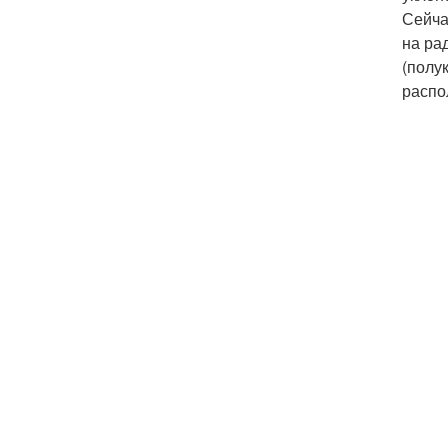
Сейча
на ра
(полу
распо