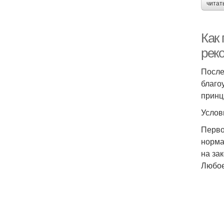
читат
Как
рек
После
благо
принц
Услов
Перво
норма
на за
Любое