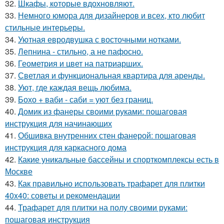
32.
Шкафы, которые вдохновляют.
33.
Немного юмора для дизайнеров и всех, кто любит
стильные интерьеры.
34.
Уютная евродвушка с восточными нотками.
35.
Лепнина - стильно, а не пафосно.
36.
Геометрия и цвет на патриарших.
37.
Светлая и функциональная квартира для аренды.
38.
Уют, где каждая вещь любима.
39.
Бохо + ваби - саби = уют без границ.
40.
Домик из фанеры своими руками: пошаговая
инструкция для начинающих
41.
Обшивка внутренних стен фанерой: пошаговая
инструкция для каркасного дома
42.
Какие уникальные бассейны и спорткомплексы есть в
Москве
43.
Как правильно использовать трафарет для плитки
40x40: советы и рекомендации
44.
Трафарет для плитки на полу своими руками:
пошаговая инструкция