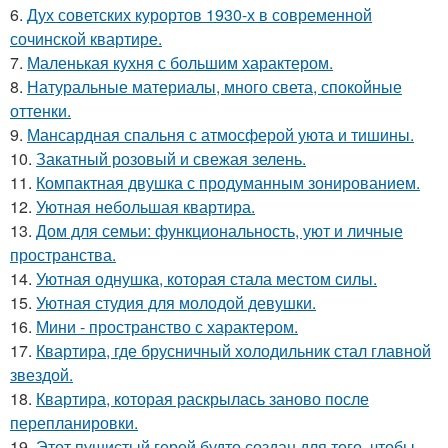
6.
Дух советских курортов 1930-х в современной
сочинской квартире.
7.
Маленькая кухня с большим характером.
8.
Натуральные материалы, много света, спокойные
оттенки.
9.
Мансардная спальня с атмосферой уюта и тишины.
10.
Закатный розовый и свежая зелень.
11.
Компактная двушка с продуманным зонированием.
12.
Уютная небольшая квартира.
13.
Дом для семьи: функциональность, уют и личные
пространства.
14.
Уютная однушка, которая стала местом силы.
15.
Уютная студия для молодой девушки.
16.
Мини - пространство с характером.
17.
Квартира, где брусничный холодильник стал главной
звездой.
18.
Квартира, которая раскрылась заново после
перепланировки.
19.
Этот пушистый герой будто создан для того, чтобы