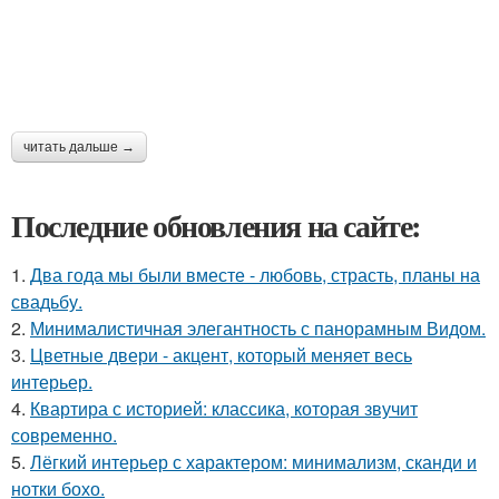
читать дальше →
Последние обновления на сайте:
1.
Два года мы были вместе - любовь, страсть, планы на
свадьбу.
2.
Минималистичная элегантность с панорамным Видом.
3.
Цветные двери - акцент, который меняет весь
интерьер.
4.
Квартира с историей: классика, которая звучит
современно.
5.
Лёгкий интерьер с характером: минимализм, сканди и
нотки бохо.