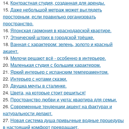
14.
Контрастная студия, созданная для аренды.
15.
Даже небольшой метраж может выглядеть
просторным, если правильно организовать
пространство.
16.
Японская гармония в краснодарской квартире.
17.
Этнический штрих в городской трёшке.
18.
Ванная с характером: зелень, золото и красный
акцент.
19.
Мелочи решают всё - особенно в интерьере.
20.
Маленькая студия с большим характером.
21.
Яркий интерьер с испанским темпераментом.
22.
Интерьер с нотами сказки.
23.
Двушка мечты в сталинке.
24.
Цвета, на которые стоит решиться!
25.
Пространство любви и уюта: квартира для семьи.
26.
Современные тенденции акцент на фактурах и
натуральности делают.
27.
Новая система душа привычные водные процедуры
в настоящий комфорт превращает.