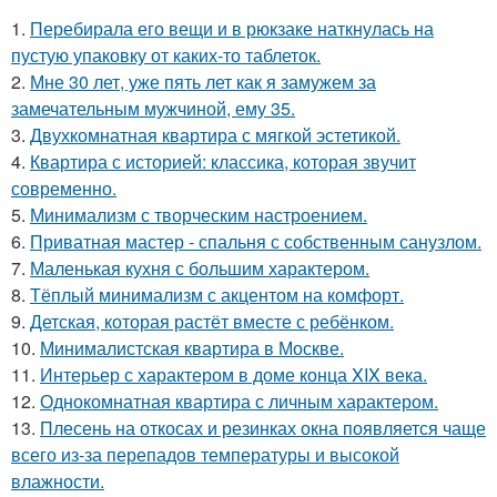
1.
Перебирала его вещи и в рюкзаке наткнулась на
пустую упаковку от каких-то таблеток.
2.
Мне 30 лет, уже пять лет как я замужем за
замечательным мужчиной, ему 35.
3.
Двухкомнатная квартира с мягкой эстетикой.
4.
Квартира с историей: классика, которая звучит
современно.
5.
Минимализм с творческим настроением.
6.
Приватная мастер - спальня с собственным санузлом.
7.
Маленькая кухня с большим характером.
8.
Тёплый минимализм с акцентом на комфорт.
9.
Детская, которая растёт вместе с ребёнком.
10.
Минималистская квартира в Москве.
11.
Интерьер с характером в доме конца XIX века.
12.
Однокомнатная квартира с личным характером.
13.
Плесень на откосах и резинках окна появляется чаще
всего из-за перепадов температуры и высокой
влажности.