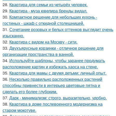
28.
Квартира для семьи из четырёх человек.
29.
Квартира - муза ювелира бренды видал.
30.
Компактное решение для небольших кухонь -
гостиных - шкаф с откидной столешницей.
31.
Сочетание розовых и белых оттенков выглядит очень
изысканно.
32.
Квартира с видом на Москву - сити.
33.
Двухъярусные корзинки - отличное решение для
организации пространства в ванной.
34.
Используйте шаблоны, чтобы заранее продумать
расположение картин и избежать хаоса на стене.
35.
Квартира для мамы с двумя детьми: личный опыт.
36.
Несколько правильно расположенных растений
способны привнести в интерьер цветовые пятна и
сделать его более глубоким.
37.
Дарк - минимализм: строго, выразительно, удобно.
38.
Квартира в доме послевоенного модернизма на
старом мокотуве.