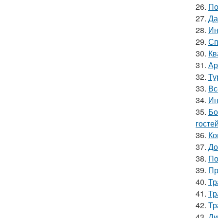
26.
По
27.
Да
28.
Ин
29.
Сп
30.
Кв
31.
Ар
32.
Ту
33.
Вс
34.
Ин
35.
Бо
гостей
36.
Ко
37.
До
38.
По
39.
Пр
40.
Тр
41.
Тр
42.
Тр
43.
Ди