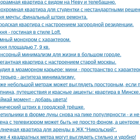
орамная квартира с видом на Неву и телебашню.
охромная квартира для студентки с нестандартными реше
ня мечты: финальный штрих ремонта.
родская квартира с настроением загородной резиденции.
хня - гостиная в стиле Loft.
мный монохром с характером.
хня площадью 7, 9 кв.
нсорный минимализм для жизни в большом городе.
егантная квартира с настроением старой москвы.
удия в мраморном карьере: мини - пространство с характер
терьер - антитеза минимализму.
же небольшой метраж может выглядеть просторным, если п
пнина, путешествия и красные акценты: квартира в Минске.
ймай момент - добавь цвета!
нический штрих в городской трёшке.
етильники в форме луны снова на пике популярности - и не 
ена с телевизором может быть не просто фоном, а центром
лнечная квартира для аренды в ЖК "Никольский".
же 4 квадратных метра могут выглядеть стильно и удобно!