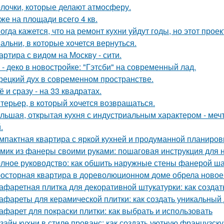
лочки, которые делают атмосферу.
же на площади всего 4 кв.
огда кажется, что на ремонт кухни уйдут годы, но этот прое
альни, в которые хочется вернуться.
артира с видом на Москву - сити.
 - деко в новостройке: "Гэтсби" на современный лад.
рецкий дух в современном пространстве.
ё и сразу - на 33 квадратах.
терьер, в который хочется возвращаться.
льшая, открытая кухня с индустриальным характером - мечта
.
мпактная квартира с яркой кухней и продуманной планиров
мик из фанеры своими руками: пошаговая инструкция для
лное руководство: как обшить наружные стены фанерой ша
осторная квартира в дореволюционном доме обрела новое 
афаретная плитка для декоративной штукатурки: как созда
афареты для керамической плитки: как создать уникальный
афарет для покраски плитки: как выбрать и использовать
зайн кухни в стиле прованс: как создать уютную французск