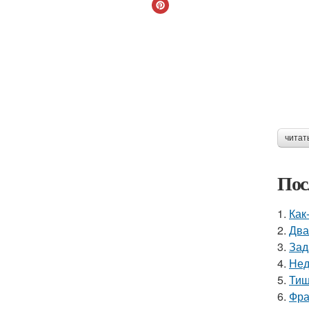
читат
Пос
1.
Как
2.
Два
3.
Зад
4.
Нед
5.
Тиш
6.
Фра