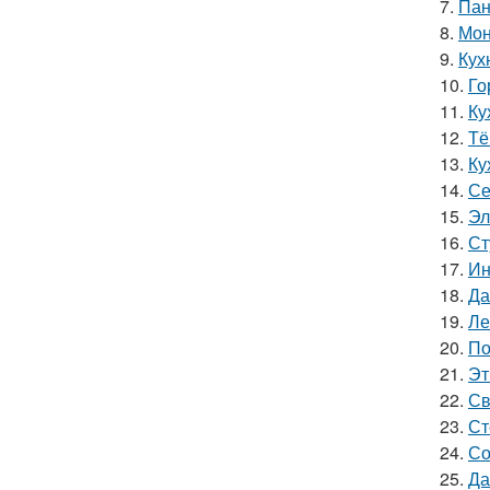
7.
Пан
8.
Мон
9.
Кух
10.
Го
11.
Ку
12.
Тё
13.
Ку
14.
Се
15.
Эл
16.
Ст
17.
Ин
18.
Да
19.
Ле
20.
По
21.
Эт
22.
Св
23.
Ст
24.
Со
25.
Да