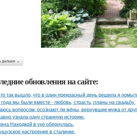
ь дальше →
ледние обновления на сайте:
-то так вышло, что в один прекрасный день решила я помыть
 года мы были вместе - любовь, страсть, планы на свадьбу.
аюсь вопросом: осознают ли жёны, вернувшие мужа от друго
авно узнала одну странную историю.
ина Находкой в ухе обернулась.
нцузское настроение в сталинке.