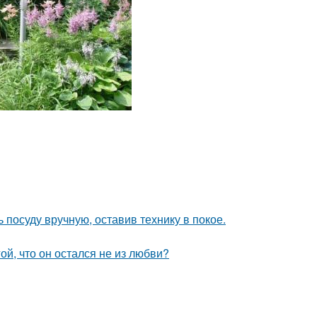
 посуду вручную, оставив технику в покое.
й, что он остался не из любви?