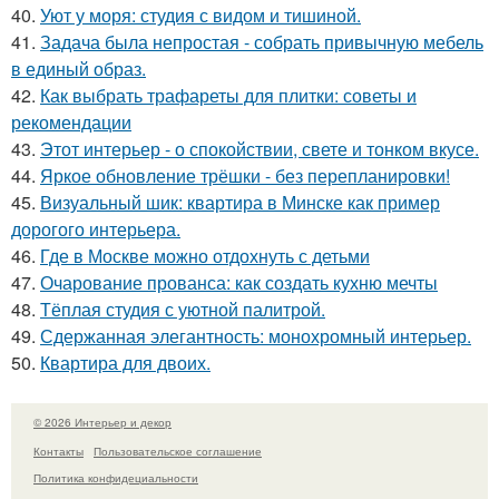
40.
Уют у моря: студия с видом и тишиной.
41.
Задача была непростая - собрать привычную мебель
в единый образ.
42.
Как выбрать трафареты для плитки: советы и
рекомендации
43.
Этот интерьер - о спокойствии, свете и тонком вкусе.
44.
Яркое обновление трёшки - без перепланировки!
45.
Визуальный шик: квартира в Минске как пример
дорогого интерьера.
46.
Где в Москве можно отдохнуть с детьми
47.
Очарование прованса: как создать кухню мечты
48.
Тёплая студия с уютной палитрой.
49.
Сдержанная элегантность: монохромный интерьер.
50.
Квартира для двоих.
© 2026 Интерьер и декор
Контакты
Пользовательское соглашение
Политика конфидециальности