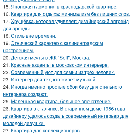
15.
Японская гармония в краснодарской квартире.
16.
Квартира для отдыха: минимализм без лишних слов.
17.
Хрущёвка, которая удивляет: дизайнерский апгрейд
для аренды.
18.
Стиль вне времени.
19.
Этнический характер с калининградским
настроением.
20.
Детская мечты в ЖК "Self", Москва.
21.
Красные акценты в московском интерьере.
22.
Современный уют для семьи из трёх человек.
23.
Интерьер для тех, кто живёт музыкой.
24.
Иногда именно простые обои базу для стильного
интерьера создают.
25.
Маленькая квартира, большое впечатление.
26.
Квартира в сталинке. В старинном доме 1956 года
дизайнеру удалось создать современный интерьер для
молодой девушки.
27.
Квартира для коллекционеров.