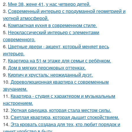
2.
Мне 38, жене 41, у нас четверо детей.
3.
Современный интерьер с продуманной геометрией и
уютной атмосферой.
4.
Компактная кухня в современном стиле.
5.
Неоклассический интерьер с элементами
современного.
6.
Цветные двери - акцент, который меняет весь
интерьер.
7.
Квартира на 51-м этаже для семьи с ребёнком.
8.
Дом в мягких персиковых оттенках.
9.
Кирпич и хрусталь: неожиданный дуэт.
10.
Дореволюционная квартира с современным
звучанием.
11.
Квартира - студия с характером и музыкальным
настроением.
12.
Уютная однушка, которая стала местом силы.
13.
Светлая квартира, которая дышит спокойствием.
14.
Эта кровать создана для тех, кто любит порядок и
ценит удобство в быту.