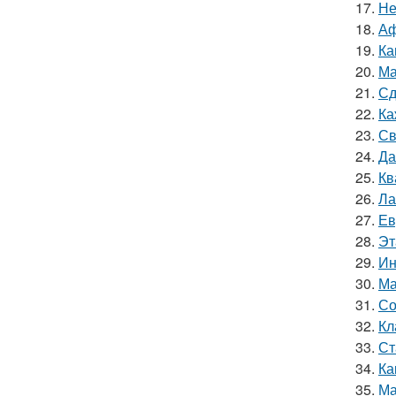
17.
Не
18.
Аф
19.
Ка
20.
Ма
21.
Сд
22.
Ка
23.
Св
24.
Да
25.
Кв
26.
Ла
27.
Ев
28.
Эт
29.
Ин
30.
Ма
31.
Со
32.
Кл
33.
Ст
34.
Ка
35.
Ма