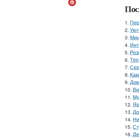
Пос
1.
Пер
2.
Уют
3.
Мин
4.
Инт
5.
Роз
6.
Тёп
7.
Сер
8.
Как
9.
Дом
10.
Ви
11.
Му
12.
Яр
13.
До
14.
Не
15.
Ст
16.
Де