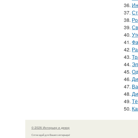
36.
Ин
37.
Ст
38.
Ро
39.
Св
40.
Ут
41.
Фа
42.
Ра
43.
Тр
44.
Эл
45.
Од
46.
Ди
47.
Ва
48.
Ди
49.
Тё
50.
Ка
© 2026 Интерьер и декор
Сотни идей для Вашего интерьера!