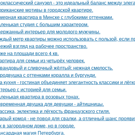
оклассический санузел - это идеальный баланс между эле
риканские мотивы в городской квартире.
мерная квартира в Минске с глубокими оттенками.
ленькая студия с большим характером.
ержанный интерьер для молодого мужчины.
ждый метр квартиры можно использовать с пользой, если 
ежий взгляд на рабочее пространство.
же на площади всего 4 кв.
артира для семьи из четырёх человек.
вандовый и сливочный жёлтый: нежная смелость.
родвушка с оттенками коралла и бургунди.
а кухня - гостиная объединяет элегантность классики и лёгк
терьер с историей для семьи.
ленькая квартира в розовых тонах.
временная двушка для девушки - айтишницы.
ассика, эклектика и лёгкость французского стиля.
арый комод - не повод для свалки, а отличный шанс прояв
к в загородном доме, но в городе.
нсардная магия Петербурга.