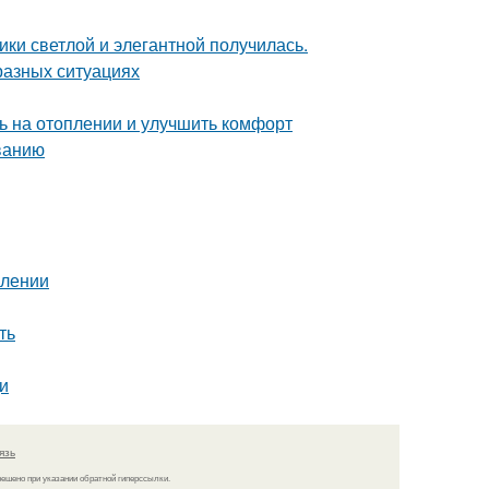
ки светлой и элегантной получилась.
разных ситуациях
ь на отоплении и улучшить комфорт
ванию
млении
ть
и
язь
решено при указании обратной гиперссылки.