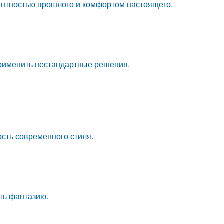
гантностью прошлого и комфортом настоящего.
применить нестандартные решения.
ость современного стиля.
ить фантазию.