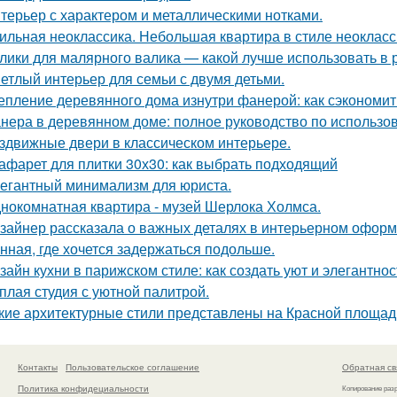
терьер с характером и металлическими нотками.
ильная неоклассика. Небольшая квартира в стиле неокласси
лики для малярного валика — какой лучше использовать в 
етлый интерьер для семьи с двумя детьми.
епление деревянного дома изнутри фанерой: как сэкономит
нера в деревянном доме: полное руководство по использо
здвижные двери в классическом интерьере.
афарет для плитки 30х30: как выбрать подходящий
егантный минимализм для юриста.
нокомнатная квартира - музей Шерлока Холмса.
зайнер рассказала о важных деталях в интерьерном офор
нная, где хочется задержаться подольше.
зайн кухни в парижском стиле: как создать уют и элегантнос
плая студия с уютной палитрой.
кие архитектурные стили представлены на Красной площад
Контакты
Пользовательское соглашение
Обратная св
Политика конфидециальности
Копирование раз