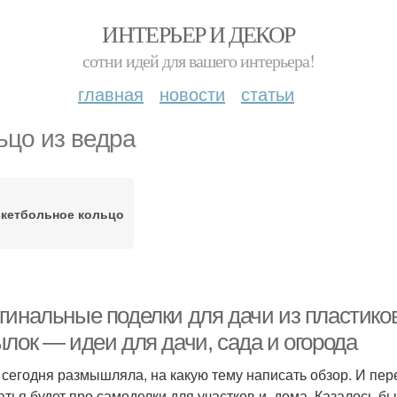
ИНТЕРЬЕР И ДЕКОР
сотни идей для вашего интерьера!
главная
новости
статьи
ьцо из ведра
кетбольное кольцо
гинальные поделки для дачи из пластиков
лок — идеи для дачи, сада и огорода
 сегодня размышляла, на какую тему написать обзор. И пе
татья будет про самоделки для участков и дома. Казалось бы