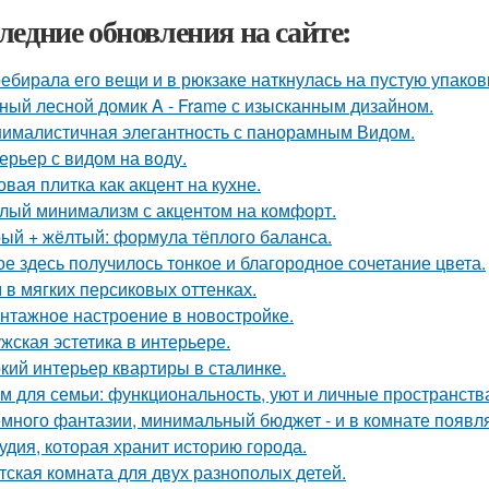
ледние обновления на сайте:
ебирала его вещи и в рюкзаке наткнулась на пустую упаковку
ный лесной домик A - Frame с изысканным дизайном.
ималистичная элегантность с панорамным Видом.
ерьер с видом на воду.
овая плитка как акцент на кухне.
лый минимализм с акцентом на комфорт.
ый + жёлтый: формула тёплого баланса.
ое здесь получилось тонкое и благородное сочетание цвета.
 в мягких персиковых оттенках.
нтажное настроение в новостройке.
жская эстетика в интерьере.
кий интерьер квартиры в сталинке.
м для семьи: функциональность, уют и личные пространств
много фантазии, минимальный бюджет - и в комнате появляе
удия, которая хранит историю города.
тская комната для двух разнополых детей.