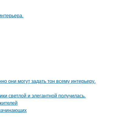
интерьера.
но они могут задать тон всему интерьеру.
ки светлой и элегантной получилась.
жителей
 начинающих