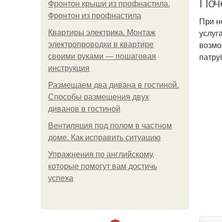
Поч
Фронтон крыши из профнастила.
Фронтон из профнастила
При н
услуг
Квартиры электрика. Монтаж
возмо
электропроводки в квартире
патру
своими руками — пошаговая
инструкция
Размещаем два дивана в гостиной.
Способы размещения двух
диванов в гостиной
Вентиляция под полом в частном
доме. Как исправить ситуацию
Упражнения по английскому,
которые помогут вам достичь
успеха