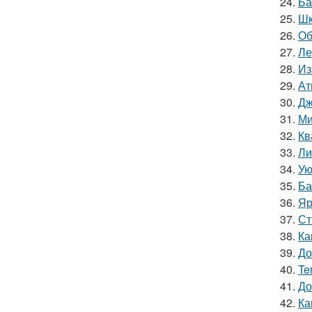
24.
Ба
25.
Шк
26.
Об
27.
Ле
28.
Из
29.
Ат
30.
Дж
31.
Ми
32.
Кв
33.
Ли
34.
Ую
35.
Ба
36.
Яр
37.
Ст
38.
Ка
39.
До
40.
Te
41.
До
42.
Ка