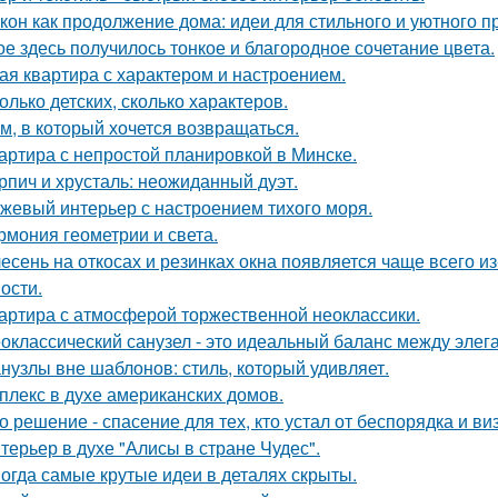
кон как продолжение дома: идеи для стильного и уютного п
ое здесь получилось тонкое и благородное сочетание цвета.
ая квартира с характером и настроением.
олько детских, сколько характеров.
м, в который хочется возвращаться.
артира с непростой планировкой в Минске.
рпич и хрусталь: неожиданный дуэт.
жевый интерьер с настроением тихого моря.
рмония геометрии и света.
есень на откосах и резинках окна появляется чаще всего и
ости.
артира с атмосферой торжественной неоклассики.
оклассический санузел - это идеальный баланс между эле
нузлы вне шаблонов: стиль, который удивляет.
плекс в духе американских домов.
о решение - спасение для тех, кто устал от беспорядка и в
терьер в духе "Алисы в стране Чудес".
огда самые крутые идеи в деталях скрыты.