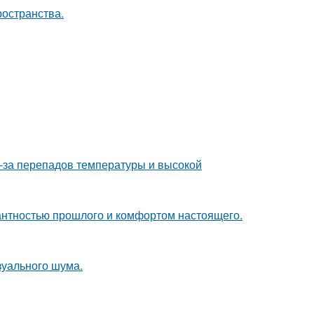
ространства.
з-за перепадов температуры и высокой
гантностью прошлого и комфортом настоящего.
изуального шума.