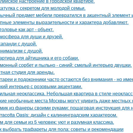
лийское настроение в городской квартире.
атулка с секретом для молодой семьи.
ычный предмет мебели превратился в акцентный элемент 
пные элементы выразительности и характера добавляют.
головье как арт - объект.
мосфера для души и друзей.
апанди с душой.
нимализм с душой.
артира для айтишника и его собаки.
монный сорбет и пыльно - синий: смелый интерьер двушки.
тная студия для аренды.
тареи и подоконники часто остаются без внимания - но имен
кий интерьер с розовыми акцентами.
ильная неоклассика. Небольшая квартира в стиле неокласси
кие необычные места Москвы могут удивить даже местных 
мик из фанеры своими руками: пошаговая инструкция для
rracotta Oasis: дизайн с калининградским характером.
м для семьи из 5 человек: уют и разумная классика.
к выбрать трафареты для пола: советы и рекомендации