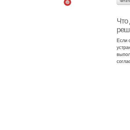
читат
Что
реш
Если 
устра
выпол
согла