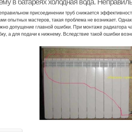
ему в батареях холодная вода. Неправил
еправильном присоединении труб снижается эффективност
ами опытных мастеров, такая проблема не возникает. Однак
жно допущение главной ошибки. При монтаже радиатора ча
бку, а для подачи к нижнему. Вследствие такой ошибки во