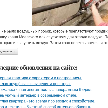
 не было воздушных пробок, которые препятствуют продви
овку крана Маевского или спускателя для отвода воздуха. 
ть кран и выпустить воздух. Затем кран перекрывается, и 
ь дальше →
ледние обновления на сайте:
ерная квартира с характером и настроением.
тлая хрущёвка с ощущением простора.
ималистичная элегантность с панорамным Видом.
нь уютный интерьер в современном стиле.
тлая квартира - это всегда про воздух и спокойствие.
ор и текстиль - быстрый способ интерьер обновить.