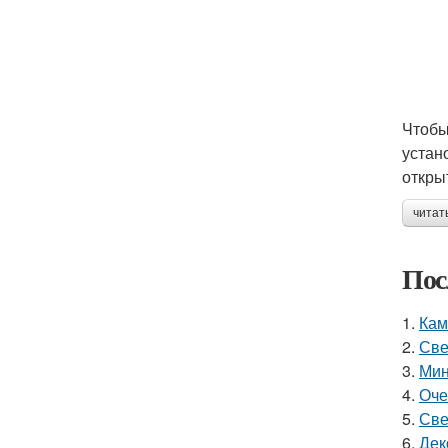
Чтобы
устан
откры
читат
Пос
1.
Кам
2.
Све
3.
Мин
4.
Оче
5.
Све
6.
Дек