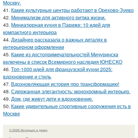
Москву.
41.
Какие культурные центры работают в Орехово-Зуево
42.
Минимализм для активного ритма жизни.
43.
Миниатюрная кухня в Париже: 10 идей для
компактного интерьера
44.
Дизайнер рассказала о важных деталях в
интерьерном оформлении
45.
Какие из достопримечательностей Мичуринска
включены в список Всемирного наследия ЮНЕСКО
46.
Топ-1000 идей для французской кухни 2025:
вдохновение и стиль
47.
Вдохновляющая история про трансформацию!
48.
Сдержанная элегантность: монохромный интерьер.
49.
Дом, где живут дети и вдохновение.
50.
Какие удивительные спортивные сооружения есть в
Москве
© 2026 Интерьер и декор