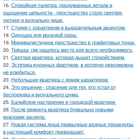
16.
Спокойная палитра, продуманные детали и
ощущение цельности - пространство стало светлее,
уютнее и визуально чище.
17.
Студия с характером и выразительным акцентом.
18.
Однушка для молодой пары.
19.
Минималистичное пространство в графитовых тонах.
20.
Трёшка, где нашлось место для всего необходимого.
21.
Светлая квартира, которая дышит спокойствием.
22.
Эстетика кухонных фартуков, в которую невозможно
не влюбиться.
23.
Небольшая квартира с ярким характером.
24.
Это решение - спасение для тех, кто устал от
беспорядка и визуального шума.
25.
Балийское настроение в городской квартире.
26.
После ремонта квартира буквально новыми
красками засияла.
27.
Новая система душа привычные водные процедуры
в настоящий комфорт превращает.