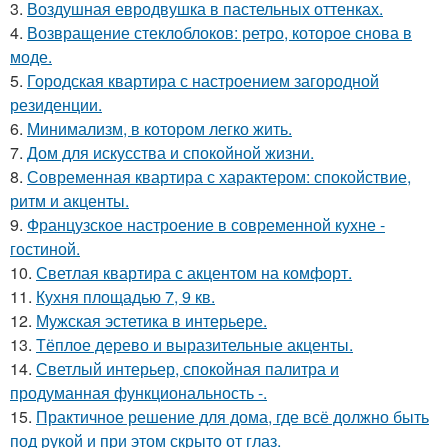
3.
Воздушная евродвушка в пастельных оттенках.
4.
Возвращение стеклоблоков: ретро, которое снова в
моде.
5.
Городская квартира с настроением загородной
резиденции.
6.
Минимализм, в котором легко жить.
7.
Дом для искусства и спокойной жизни.
8.
Современная квартира с характером: спокойствие,
ритм и акценты.
9.
Французское настроение в современной кухне -
гостиной.
10.
Светлая квартира с акцентом на комфорт.
11.
Кухня площадью 7, 9 кв.
12.
Мужская эстетика в интерьере.
13.
Тёплое дерево и выразительные акценты.
14.
Светлый интерьер, спокойная палитра и
продуманная функциональность -.
15.
Практичное решение для дома, где всё должно быть
под рукой и при этом скрыто от глаз.