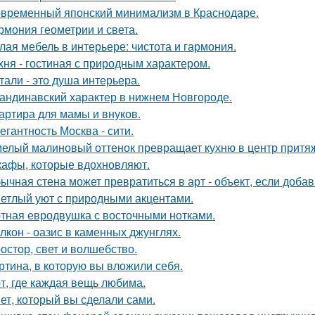
временный японский минимализм в Краснодаре.
рмония геометрии и света.
лая мебель в интерьере: чистота и гармония.
хня - гостиная с природным характером.
тали - это душа интерьера.
андинавский характер в нижнем Новгороде.
артира для мамы и внуков.
егантность Москва - сити.
елый малиновый оттенок превращает кухню в центр притя
афы, которые вдохновляют.
ычная стена может превратиться в арт - объект, если добав
етлый уют с природными акцентами.
тная евродвушка с восточными нотками.
лкон - оазис в каменных джунглях.
остор, свет и волшебство.
ртина, в которую вы вложили себя.
т, где каждая вещь любима.
ет, который вы сделали сами.