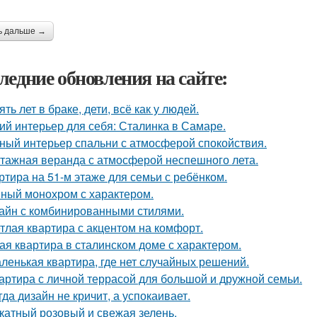
ь дальше →
ледние обновления на сайте:
ять лет в браке, дети, всё как у людей.
ий интерьер для себя: Сталинка в Самаре.
ный интерьер спальни с атмосферой спокойствия.
тажная веранда с атмосферой неспешного лета.
ртира на 51-м этаже для семьи с ребёнком.
ный монохром с характером.
айн с комбинированными стилями.
тлая квартира с акцентом на комфорт.
ая квартира в сталинском доме с характером.
ленькая квартира, где нет случайных решений.
артира с личной террасой для большой и дружной семьи.
гда дизайн не кричит, а успокаивает.
катный розовый и свежая зелень.