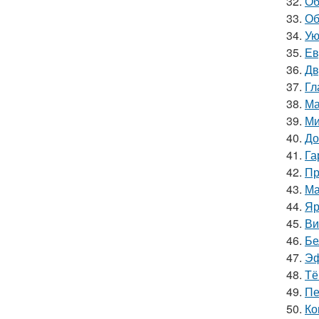
32.
Об
33.
Об
34.
Ую
35.
Ев
36.
Дв
37.
Гл
38.
Ма
39.
Ми
40.
До
41.
Га
42.
Пр
43.
Ма
44.
Яр
45.
Ви
46.
Бе
47.
Эф
48.
Тё
49.
Пе
50.
Ко