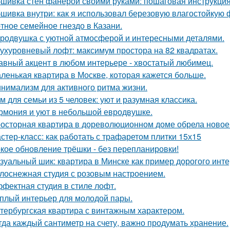
шивка стен фанерой своими руками: пошаговая инструкци
шивка внутри: как я использовал березовую влагостойкую 
тное семейное гнездо в Казани.
родвушка с уютной атмосферой и интересными деталями.
ухуровневый лофт: максимум простора на 82 квадратах.
авный акцент в любом интерьере - хвостатый любимец.
ленькая квартира в Москве, которая кажется больше.
нимализм для активного ритма жизни.
м для семьи из 5 человек: уют и разумная классика.
рмония и уют в небольшой евродвушке.
осторная квартира в дореволюционном доме обрела новое 
стер-класс: как работать с трафаретом плитки 15х15
кое обновление трёшки - без перепланировки!
зуальный шик: квартира в Минске как пример дорогого инте
лоснежная студия с розовым настроением.
фектная студия в стиле лофт.
плый интерьер для молодой пары.
тербургская квартира с винтажным характером.
гда каждый сантиметр на счету, важно продумать хранение.