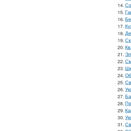
14.
Со
15.
Га
16.
Бе
17.
Ку
18.
Де
19.
Ск
20.
Кв
21.
Эл
22.
См
23.
Шк
24.
Об
25.
Св
26.
Ую
27.
Ба
28.
Пр
29.
Ка
30.
Ую
31.
Св