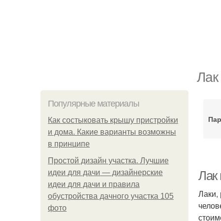
Лак
Популярные материалы
Пар
Как состыковать крышу пристройки
и дома. Какие варианты возможны
в принципе
Простой дизайн участка. Лучшие
идеи для дачи — дизайнерские
Лак 
идеи для дачи и правила
Лаки,
обустройства дачного участка 105
челов
фото
стоим