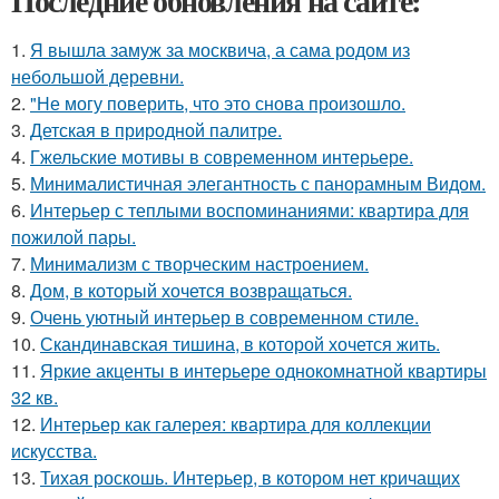
Последние обновления на сайте:
1.
Я вышла замуж за москвича, а сама родом из
небольшой деревни.
2.
"Не могу поверить, что это снова произошло.
3.
Детская в природной палитре.
4.
Гжельские мотивы в современном интерьере.
5.
Минималистичная элегантность с панорамным Видом.
6.
Интерьер с теплыми воспоминаниями: квартира для
пожилой пары.
7.
Минимализм с творческим настроением.
8.
Дом, в который хочется возвращаться.
9.
Очень уютный интерьер в современном стиле.
10.
Скандинавская тишина, в которой хочется жить.
11.
Яркие акценты в интерьере однокомнатной квартиры
32 кв.
12.
Интерьер как галерея: квартира для коллекции
искусства.
13.
Тихая роскошь. Интерьер, в котором нет кричащих