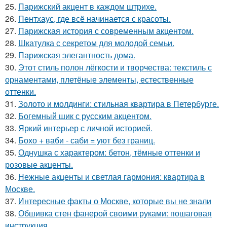
25.
Парижский акцент в каждом штрихе.
26.
Пентхаус, где всё начинается с красоты.
27.
Парижская история с современным акцентом.
28.
Шкатулка с секретом для молодой семьи.
29.
Парижская элегантность дома.
30.
Этот стиль полон лёгкости и творчества: текстиль с
орнаментами, плетёные элементы, естественные
оттенки.
31.
Золото и молдинги: стильная квартира в Петербурге.
32.
Богемный шик с русским акцентом.
33.
Яркий интерьер с личной историей.
34.
Бохо + ваби - саби = уют без границ.
35.
Однушка с характером: бетон, тёмные оттенки и
розовые акценты.
36.
Нежные акценты и светлая гармония: квартира в
Москве.
37.
Интересные факты о Москве, которые вы не знали
38.
Обшивка стен фанерой своими руками: пошаговая
инструкция