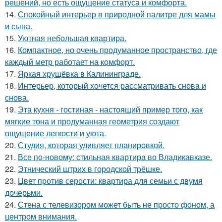
решений, но есть ощущение статуса и комфорта.
14.
Спокойный интерьер в природной палитре для мамы
и сына.
15.
Уютная небольшая квартира.
16.
Компактное, но очень продуманное пространство, где
каждый метр работает на комфорт.
17.
Яркая хрущёвка в Калининграде.
18.
Интерьер, который хочется рассматривать снова и
снова.
19.
Эта кухня - гостиная - настоящий пример того, как
мягкие тона и продуманная геометрия создают
ощущение легкости и уюта.
20.
Студия, которая удивляет планировкой.
21.
Все по-новому: стильная квартира во Владикавказе.
22.
Этнический штрих в городской трёшке.
23.
Цвет против серости: квартира для семьи с двумя
дочерьми.
24.
Стена с телевизором может быть не просто фоном, а
центром внимания.