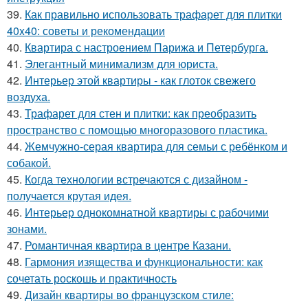
39.
Как правильно использовать трафарет для плитки
40x40: советы и рекомендации
40.
Квартира с настроением Парижа и Петербурга.
41.
Элегантный минимализм для юриста.
42.
Интерьер этой квартиры - как глоток свежего
воздуха.
43.
Трафарет для стен и плитки: как преобразить
пространство с помощью многоразового пластика.
44.
Жемчужно-серая квартира для семьи с ребёнком и
собакой.
45.
Когда технологии встречаются с дизайном -
получается крутая идея.
46.
Интерьер однокомнатной квартиры с рабочими
зонами.
47.
Романтичная квартира в центре Казани.
48.
Гармония изящества и функциональности: как
сочетать роскошь и практичность
49.
Дизайн квартиры во французском стиле: