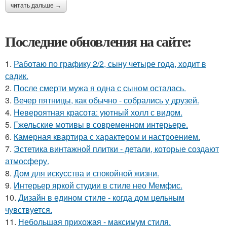
читать дальше →
Последние обновления на сайте:
1.
Работаю по графику 2/2, сыну четыре года, ходит в
садик.
2.
После смерти мужа я одна с сыном осталась.
3.
Вечер пятницы, как обычно - собрались у друзей.
4.
Невероятная красота: уютный холл с видом.
5.
Гжельские мотивы в современном интерьере.
6.
Камерная квартира с характером и настроением.
7.
Эстетика винтажной плитки - детали, которые создают
атмосферу.
8.
Дом для искусства и спокойной жизни.
9.
Интерьер яркой студии в стиле нео Мемфис.
10.
Дизайн в едином стиле - когда дом цельным
чувствуется.
11.
Небольшая прихожая - максимум стиля.