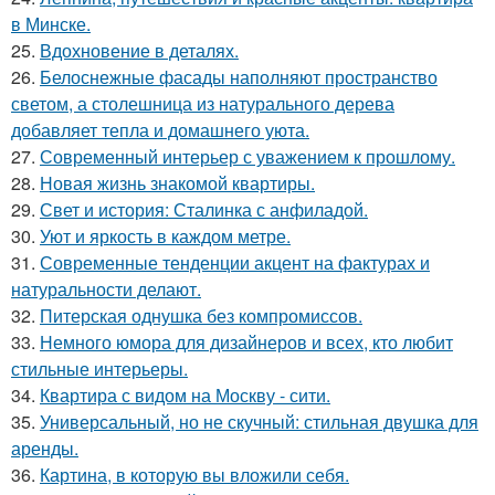
в Минске.
25.
Вдохновение в деталях.
26.
Белоснежные фасады наполняют пространство
светом, а столешница из натурального дерева
добавляет тепла и домашнего уюта.
27.
Современный интерьер с уважением к прошлому.
28.
Новая жизнь знакомой квартиры.
29.
Свет и история: Сталинка с анфиладой.
30.
Уют и яркость в каждом метре.
31.
Современные тенденции акцент на фактурах и
натуральности делают.
32.
Питерская однушка без компромиссов.
33.
Немного юмора для дизайнеров и всех, кто любит
стильные интерьеры.
34.
Квартира с видом на Москву - сити.
35.
Универсальный, но не скучный: стильная двушка для
аренды.
36.
Картина, в которую вы вложили себя.