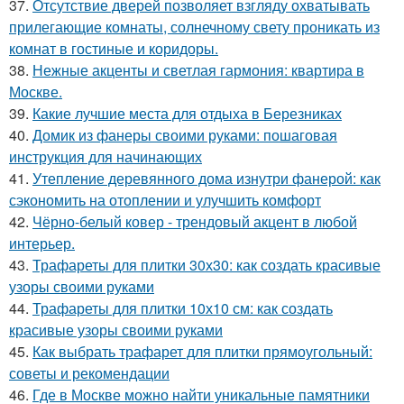
37.
Отсутствие дверей позволяет взгляду охватывать
прилегающие комнаты, солнечному свету проникать из
комнат в гостиные и коридоры.
38.
Нежные акценты и светлая гармония: квартира в
Москве.
39.
Какие лучшие места для отдыха в Березниках
40.
Домик из фанеры своими руками: пошаговая
инструкция для начинающих
41.
Утепление деревянного дома изнутри фанерой: как
сэкономить на отоплении и улучшить комфорт
42.
Чёрно-белый ковер - трендовый акцент в любой
интерьер.
43.
Трафареты для плитки 30х30: как создать красивые
узоры своими руками
44.
Трафареты для плитки 10х10 см: как создать
красивые узоры своими руками
45.
Как выбрать трафарет для плитки прямоугольный:
советы и рекомендации
46.
Где в Москве можно найти уникальные памятники