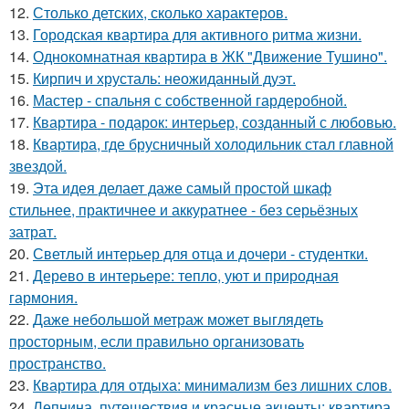
12.
Столько детских, сколько характеров.
13.
Городская квартира для активного ритма жизни.
14.
Однокомнатная квартира в ЖК "Движение Тушино".
15.
Кирпич и хрусталь: неожиданный дуэт.
16.
Мастер - спальня с собственной гардеробной.
17.
Квартира - подарок: интерьер, созданный с любовью.
18.
Квартира, где брусничный холодильник стал главной
звездой.
19.
Эта идея делает даже самый простой шкаф
стильнее, практичнее и аккуратнее - без серьёзных
затрат.
20.
Светлый интерьер для отца и дочери - студентки.
21.
Дерево в интерьере: тепло, уют и природная
гармония.
22.
Даже небольшой метраж может выглядеть
просторным, если правильно организовать
пространство.
23.
Квартира для отдыха: минимализм без лишних слов.
24.
Лепнина, путешествия и красные акценты: квартира