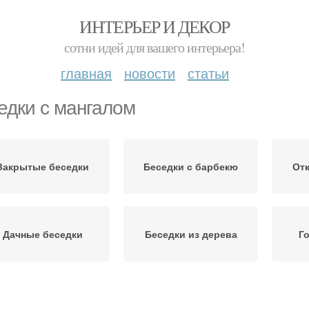
ИНТЕРЬЕР И ДЕКОР
сотни идей для вашего интерьера!
главная
новости
статьи
едки с мангалом
Закрытые беседки
Беседки с барбекю
От
Дачные беседки
Беседки из дерева
Г
Красивые беседки
Барбекю в беседке