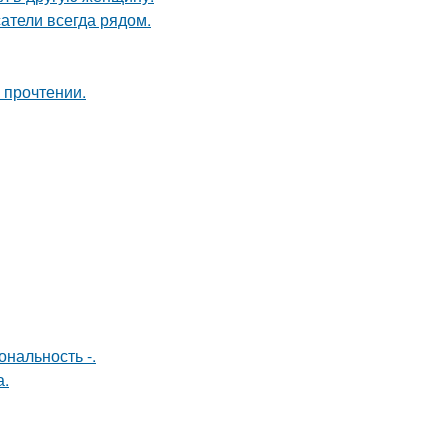
атели всегда рядом.
 прочтении.
нальность -.
а.