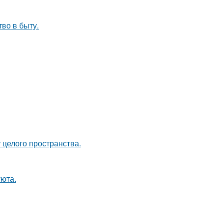
тво в быту.
 целого пространства.
уюта.