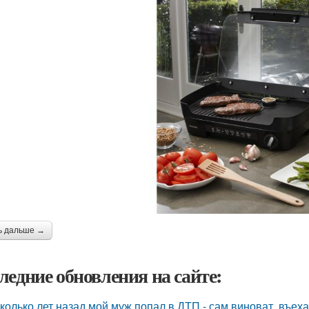
ь дальше →
ледние обновления на сайте:
колько лет назад мой муж попал в ДТП - сам виноват, въех