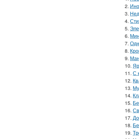
2.
Ино
3.
Нед
4.
Сти
5.
Эле
6.
Мин
7.
Одн
8.
Кро
9.
Ман
10.
Яр
11.
С 
12.
Кв
13.
Му
14.
Кл
15.
Бе
16.
Св
17.
До
18.
Бе
19.
Тр