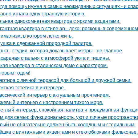
гда помощь нужна в самых неожиданных ситуациях - и спас
авно узнала одну странную историю.
льная однокомнатная квартира с яркими акцентами.
гантная квартира в стиле ар - деко: роскошь в современном
имализм, в котором легко жить.
ушка в сдержанной природной палитре.
шка - студия, которая доказывает: метры - не главное.
сардная спальня с атмосферой уюта и тишины.
кая квартира в сталинском доме с характером.
новым годом!
артира с личной террасой для большой и дружной семьи.
жская эстетика в интерьере.
ассический интерьер с актуальным прочтением.
жевый интерьер с настроением тихого моря.
етлый интерьер, спокойная палитра и продуманная функцио
м для семьи: функциональность, уют и личные пространств
лый не обязательно должен быть холодным и стерильным.
ёшка с винтажными акцентами и стеклоблоками фальконье.