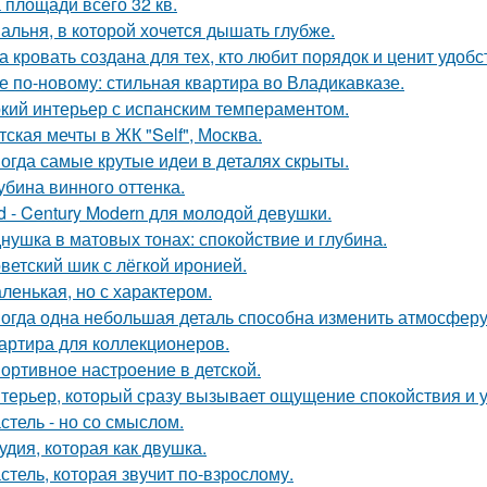
 площади всего 32 кв.
альня, в которой хочется дышать глубже.
а кровать создана для тех, кто любит порядок и ценит удобс
е по-новому: стильная квартира во Владикавказе.
кий интерьер с испанским темпераментом.
тская мечты в ЖК "Self", Москва.
огда самые крутые идеи в деталях скрыты.
убина винного оттенка.
d - Century Modern для молодой девушки.
нушка в матовых тонах: спокойствие и глубина.
ветский шик с лёгкой иронией.
ленькая, но с характером.
огда одна небольшая деталь способна изменить атмосферу
артира для коллекционеров.
ортивное настроение в детской.
терьер, который сразу вызывает ощущение спокойствия и 
стель - но со смыслом.
удия, которая как двушка.
стель, которая звучит по-взрослому.