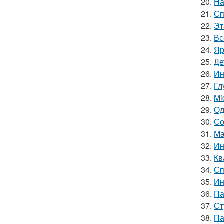
20.
На
21.
Сп
22.
Эт
23.
Вс
24.
Яр
25.
Де
26.
Ин
27.
Гл
28.
Mi
29.
Од
30.
Со
31.
Ма
32.
Ин
33.
Кв
34.
Сп
35.
Ин
36.
Па
37.
Ст
38.
Па