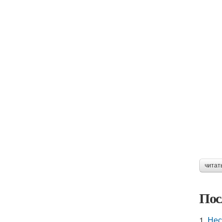
читат
Пос
1.
Нес