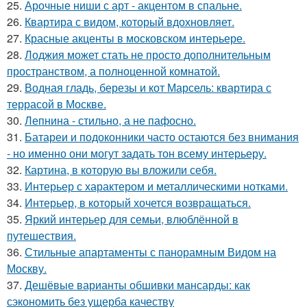
25.
Арочные ниши с арт - акцентом в спальне.
26.
Квартира с видом, который вдохновляет.
27.
Красные акценты в московском интерьере.
28.
Лоджия может стать не просто дополнительным
пространством, а полноценной комнатой.
29.
Водная гладь, березы и кот Марсель: квартира с
террасой в Москве.
30.
Лепнина - стильно, а не пафосно.
31.
Батареи и подоконники часто остаются без внимания
- но именно они могут задать тон всему интерьеру.
32.
Картина, в которую вы вложили себя.
33.
Интерьер с характером и металлическими нотками.
34.
Интерьер, в который хочется возвращаться.
35.
Яркий интерьер для семьи, влюблённой в
путешествия.
36.
Стильные апартаменты с панорамным Видом на
Москву.
37.
Дешёвые варианты обшивки мансарды: как
сэкономить без ущерба качеству