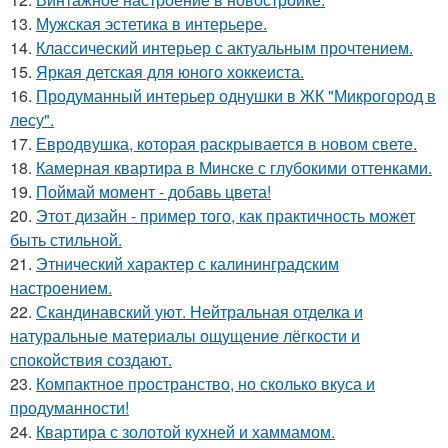
13.
Мужская эстетика в интерьере.
14.
Классический интерьер с актуальным прочтением.
15.
Яркая детская для юного хоккеиста.
16.
Продуманный интерьер однушки в ЖК "Микрогород в
лесу".
17.
Евродвушка, которая раскрывается в новом свете.
18.
Камерная квартира в Минске с глубокими оттенками.
19.
Поймай момент - добавь цвета!
20.
Этот дизайн - пример того, как практичность может
быть стильной.
21.
Этнический характер с калининградским
настроением.
22.
Скандинавский уют. Нейтральная отделка и
натуральные материалы ощущение лёгкости и
спокойствия создают.
23.
Компактное пространство, но сколько вкуса и
продуманности!
24.
Квартира с золотой кухней и хаммамом.