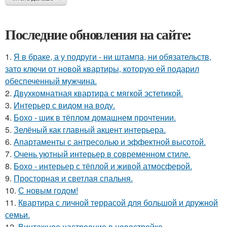
Последние обновления на сайте:
1.
Я в браке, а у подруги - ни штампа, ни обязательств,
зато ключи от новой квартиры, которую ей подарил
обеспеченный мужчина.
2.
Двухкомнатная квартира с мягкой эстетикой.
3.
Интерьер с видом на воду.
4.
Бохо - шик в тёплом домашнем прочтении.
5.
Зелёный как главный акцент интерьера.
6.
Апартаменты с антресолью и эффектной высотой.
7.
Очень уютный интерьер в современном стиле.
8.
Бохо - интерьер с тёплой и живой атмосферой.
9.
Просторная и светлая спальня.
10.
С новым годом!
11.
Квартира с личной террасой для большой и дружной
семьи.
12.
Винтажное настроение в новостройке.