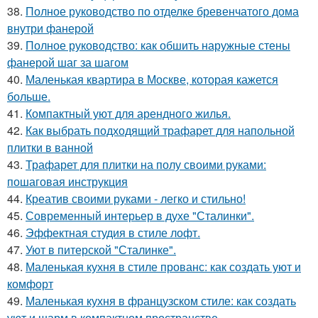
38.
Полное руководство по отделке бревенчатого дома
внутри фанерой
39.
Полное руководство: как обшить наружные стены
фанерой шаг за шагом
40.
Маленькая квартира в Москве, которая кажется
больше.
41.
Компактный уют для арендного жилья.
42.
Как выбрать подходящий трафарет для напольной
плитки в ванной
43.
Трафарет для плитки на полу своими руками:
пошаговая инструкция
44.
Креатив своими руками - легко и стильно!
45.
Современный интерьер в духе "Сталинки".
46.
Эффектная студия в стиле лофт.
47.
Уют в питерской "Сталинке".
48.
Маленькая кухня в стиле прованс: как создать уют и
комфорт
49.
Маленькая кухня в французском стиле: как создать
уют и шарм в компактном пространстве