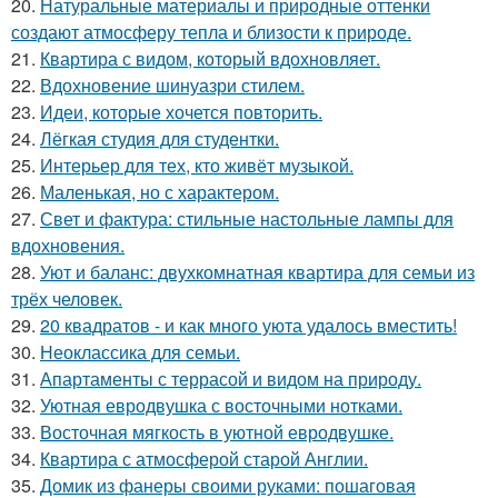
20.
Натуральные материалы и природные оттенки
создают атмосферу тепла и близости к природе.
21.
Квартира с видом, который вдохновляет.
22.
Вдохновение шинуазри стилем.
23.
Идеи, которые хочется повторить.
24.
Лёгкая студия для студентки.
25.
Интерьер для тех, кто живёт музыкой.
26.
Маленькая, но с характером.
27.
Свет и фактура: стильные настольные лампы для
вдохновения.
28.
Уют и баланс: двухкомнатная квартира для семьи из
трёх человек.
29.
20 квадратов - и как много уюта удалось вместить!
30.
Неоклассика для семьи.
31.
Апартаменты с террасой и видом на природу.
32.
Уютная евродвушка с восточными нотками.
33.
Восточная мягкость в уютной евродвушке.
34.
Квартира с атмосферой старой Англии.
35.
Домик из фанеры своими руками: пошаговая