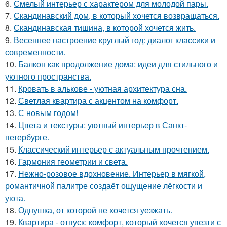
6.
Смелый интерьер с характером для молодой пары.
7.
Скандинавский дом, в который хочется возвращаться.
8.
Скандинавская тишина, в которой хочется жить.
9.
Весеннее настроение круглый год: диалог классики и
современности.
10.
Балкон как продолжение дома: идеи для стильного и
уютного пространства.
11.
Кровать в алькове - уютная архитектура сна.
12.
Светлая квартира с акцентом на комфорт.
13.
С новым годом!
14.
Цвета и текстуры: уютный интерьер в Санкт-
петербурге.
15.
Классический интерьер с актуальным прочтением.
16.
Гармония геометрии и света.
17.
Нежно-розовое вдохновение. Интерьер в мягкой,
романтичной палитре создаёт ощущение лёгкости и
уюта.
18.
Однушка, от которой не хочется уезжать.
19.
Квартира - отпуск: комфорт, который хочется увезти с