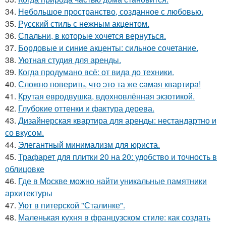
34.
Небольшое пространство, созданное с любовью.
35.
Русский стиль с нежным акцентом.
36.
Спальни, в которые хочется вернуться.
37.
Бордовые и синие акценты: сильное сочетание.
38.
Уютная студия для аренды.
39.
Когда продумано всё: от вида до техники.
40.
Сложно поверить, что это та же самая квартира!
41.
Крутая евродвушка, вдохновлённая экзотикой.
42.
Глубокие оттенки и фактура дерева.
43.
Дизайнерская квартира для аренды: нестандартно и
со вкусом.
44.
Элегантный минимализм для юриста.
45.
Трафарет для плитки 20 на 20: удобство и точность в
облицовке
46.
Где в Москве можно найти уникальные памятники
архитектуры
47.
Уют в питерской "Сталинке".
48.
Маленькая кухня в французском стиле: как создать