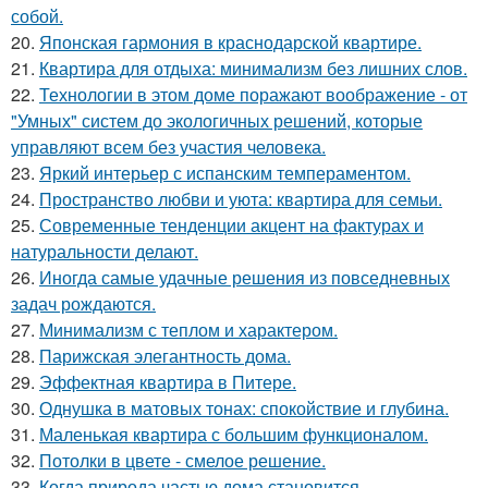
собой.
20.
Японская гармония в краснодарской квартире.
21.
Квартира для отдыха: минимализм без лишних слов.
22.
Технологии в этом доме поражают воображение - от
"Умных" систем до экологичных решений, которые
управляют всем без участия человека.
23.
Яркий интерьер с испанским темпераментом.
24.
Пространство любви и уюта: квартира для семьи.
25.
Современные тенденции акцент на фактурах и
натуральности делают.
26.
Иногда самые удачные решения из повседневных
задач рождаются.
27.
Минимализм с теплом и характером.
28.
Парижская элегантность дома.
29.
Эффектная квартира в Питере.
30.
Однушка в матовых тонах: спокойствие и глубина.
31.
Маленькая квартира с большим функционалом.
32.
Потолки в цвете - смелое решение.
33.
Когда природа частью дома становится.