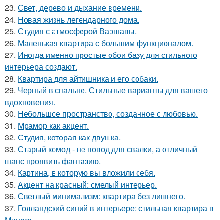
23.
Свет, дерево и дыхание времени.
24.
Новая жизнь легендарного дома.
25.
Студия с атмосферой Варшавы.
26.
Маленькая квартира с большим функционалом.
27.
Иногда именно простые обои базу для стильного
интерьера создают.
28.
Квартира для айтишника и его собаки.
29.
Черный в спальне. Стильные варианты для вашего
вдохновения.
30.
Небольшое пространство, созданное с любовью.
31.
Мрамор как акцент.
32.
Студия, которая как двушка.
33.
Старый комод - не повод для свалки, а отличный
шанс проявить фантазию.
34.
Картина, в которую вы вложили себя.
35.
Акцент на красный: смелый интерьер.
36.
Светлый минимализм: квартира без лишнего.
37.
Голландский синий в интерьере: стильная квартира в
Минске.