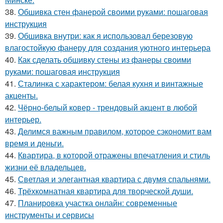
38.
Обшивка стен фанерой своими руками: пошаговая
инструкция
39.
Обшивка внутри: как я использовал березовую
влагостойкую фанеру для создания уютного интерьера
40.
Как сделать обшивку стены из фанеры своими
руками: пошаговая инструкция
41.
Сталинка с характером: белая кухня и винтажные
акценты.
42.
Чёрно-белый ковер - трендовый акцент в любой
интерьер.
43.
Делимся важным правилом, которое сэкономит вам
время и деньги.
44.
Квартира, в которой отражены впечатления и стиль
жизни её владельцев.
45.
Светлая и элегантная квартира с двумя спальнями.
46.
Трёхкомнатная квартира для творческой души.
47.
Планировка участка онлайн: современные
инструменты и сервисы