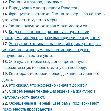
12.
Гостиная в загородном доме.
13.
Евродвушка с настроением Pinterest.
14.
Французская эстетика. Этот интерьер - про лёгкость,
утончённость и чувство меры.
15.
Уютная однушка, которая стала местом силы.
16.
Когда всё важное спрятано за аккуратными
фасадами, интерьер сразу выглядит чище и дороже.
17.
Эта кухня - гостиная - настоящий пример того, как
мягкие тона и продуманная геометрия создают
ощущение легкости и уюта.
18.
Это дуэт, который создаёт современную,
выразительную и очень стильную атмосферу.
19.
Квартира с историей: новое дыхание старинного
дома.
20.
Кто сказал, что эффектно - значит дорого?
21.
Современные тенденции акцент на фактурах и
натуральности делают.
22.
Окрашенные в чёрный цвет рамы подчёркивают
графичность пространства.